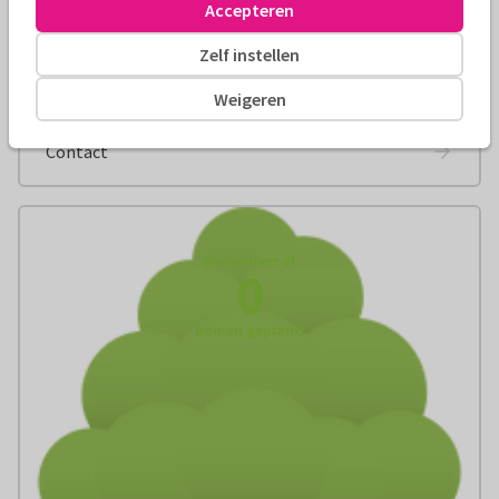
Onze redactie
Accepteren
Ontmoet onze schrijvers
Zelf instellen
Weigeren
Werken bij Kaartje2go
Contact
We hebben al
0
bomen geplant!