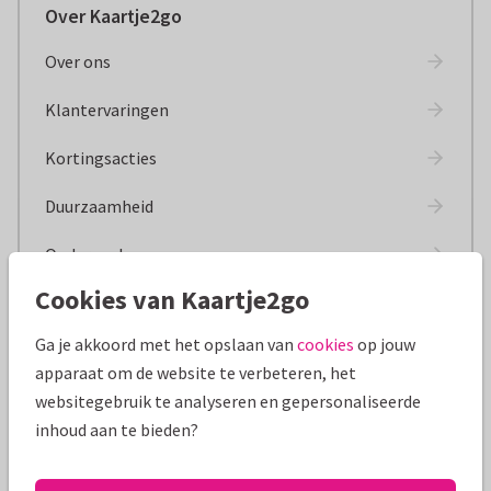
Over Kaartje2go
Over ons
Klantervaringen
Kortingsacties
Duurzaamheid
Onderzoeken
Cookies van Kaartje2go
Het drukproces
Ga je akkoord met het opslaan van
cookies
op jouw
Erkenning in de media
apparaat om de website te verbeteren, het
Samenwerken
websitegebruik te analyseren en gepersonaliseerde
inhoud aan te bieden?
Medewerkers aan het woord