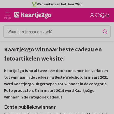
Ga
Ga
Webwinkel van het Jaar 2026
naar
naar
de
het
MENU
inhoud
filter
Kaartje2go winnaar beste cadeau en
fotoartikelen website!
Kaartje2go is nu al twee keer door consumenten verkozen
tot winnaar in de verkiezing Beste Webshop. In maart 2021
werd Kaartje2go uitgeroepen tot winnaar in de categorie
Foto producten. En in maart 2019 werd Kaartje2go
winnaar in de categorie Cadeaus.
Echte publiekswinnaar