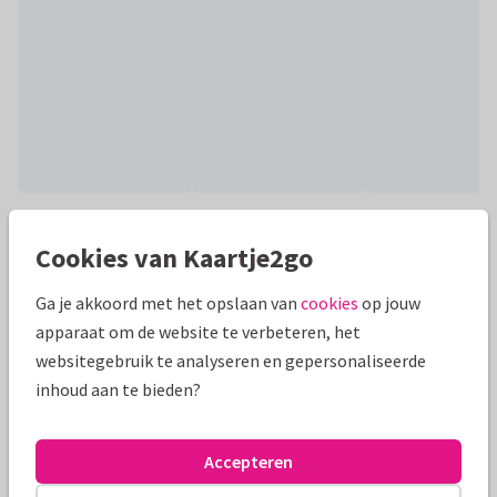
Productinformatie
Cookies van Kaartje2go
Een unieke christelijke nieuwjaarskaart met witte duif,
sterren en vuurwerk om iedereen een gezegend 2027 te
Ga je akkoord met het opslaan van
cookies
op jouw
wensen.
apparaat om de website te verbeteren, het
websitegebruik te analyseren en gepersonaliseerde
Alle kaarten zijn helemaal naar wens aan te passen
inhoud aan te bieden?
Nieuwjaarskaarten
Paperhugs - by Lidy
Met jaartal
Accepteren