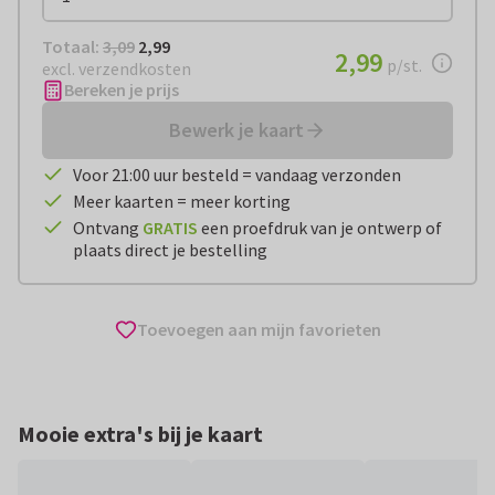
Totaal:
€ 2,99
Totaal:
3,09
2,99
€ 2,99
2,99
per stuk
p/st.
excl. verzendkosten
Bereken je prijs
Bewerk je kaart
Voor 21:00 uur besteld = vandaag verzonden
Meer kaarten = meer korting
Ontvang
GRATIS
een proefdruk van je ontwerp of
plaats direct je bestelling
Toevoegen aan mijn favorieten
Mooie extra's bij je kaart