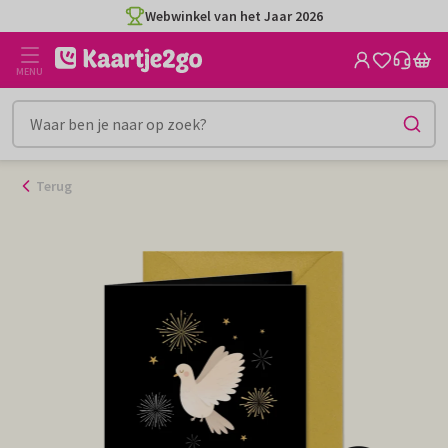
Ga
Webwinkel van het Jaar 2026
naar
de
MENU
inhoud
Terug