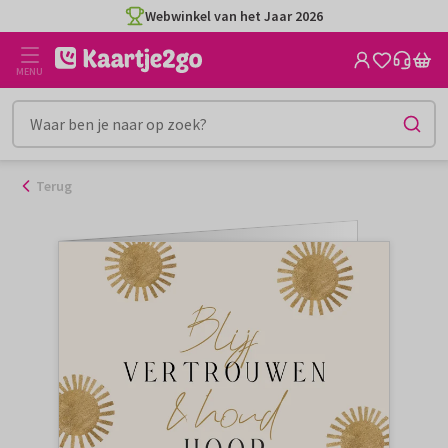
Ga
Webwinkel van het Jaar 2026
naar
de
MENU
inhoud
Terug