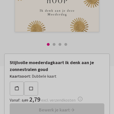
Stijlvolle moederdagkaart ik denk aan je
zonnestralen goud
Vanaf:
€ 2,79
excl. verzendkosten
Kaartsoort
:
Dubbele kaart
2,79
Vanaf
:
excl. verzendkosten
2,89
Bewerk je kaart