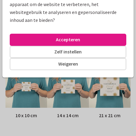
Specificaties bij deze kaart
apparaat om de website te verbeteren, het
websitegebruik te analyseren en gepersonaliseerde
Papiersoort:
Kies uit 6 luxe papiersoorten
inhoud aan te bieden?
Envelop:
Witte vensterenvelop
Accepteren
Adres:
Achterop de kaart
Zelf instellen
Formaten
Weigeren
10 x 10 cm
14 x 14 cm
21 x 21 cm