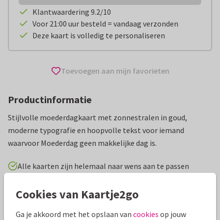
Klantwaardering 9.2/10
Voor 21:00 uur besteld = vandaag verzonden
Deze kaart is volledig te personaliseren
Toevoegen aan mijn favorieten
Productinformatie
Stijlvolle moederdagkaart met zonnestralen in goud,
moderne typografie en hoopvolle tekst voor iemand
waarvoor Moederdag geen makkelijke dag is.
Alle kaarten zijn helemaal naar wens aan te passen
Cookies van Kaartje2go
Moederdag kaarten
Renee geeft vorm
Wensmoeder
Ga je akkoord met het opslaan van
cookies
op jouw