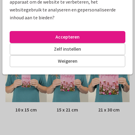
apparaat om de website te verbeteren, het
websitegebruik te analyseren en gepersonaliseerde
Papiersoort:
Kies uit 6 luxe papiersoorten
inhoud aan te bieden?
Envelop:
Witte vensterenvelop
Accepteren
Adres:
Achterop de kaart
Zelf instellen
Formaten
Weigeren
10 x 15 cm
15 x 21 cm
21 x 30 cm