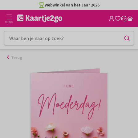
Ga
Webwinkel van het Jaar 2026
naar
de
MENU
inhoud
Terug