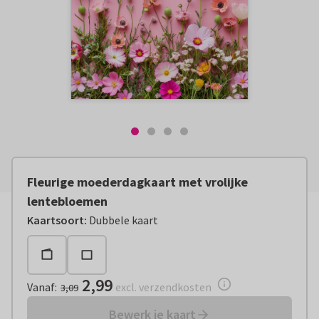
Fleurige moederdagkaart met vrolijke
lentebloemen
Vanaf:
€ 2,99
excl. verzendkosten
Kaartsoort
:
Dubbele kaart
2,99
Vanaf
:
excl. verzendkosten
3,09
Bewerk je kaart