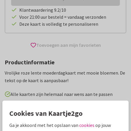
Klantwaardering 9.2/10
Voor 21:00 uur besteld = vandaag verzonden
Deze kaart is volledig te personaliseren
Toevoegen aan mijn favorieten
Productinformatie
Vrolijke roze lente moederdagkaart met mooie bloemen. De
tekst op de kaart is aanpasbaar!
Alle kaarten zijn helemaal naar wens aan te passen
Moederdag kaarten
Manique
Schoonmoeder
Cookies van Kaartje2go
Ga je akkoord met het opslaan van
cookies
op jouw
Specificaties bij deze kaart