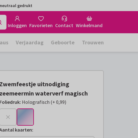
neutraal gedrukt
Inloggen
Favorieten
Contact
Winkelmand
aus
Verjaardag
Geboorte
Trouwen
Zwemfeestje uitnodiging
zeemeermin waterverf magisch
Foliedruk
:
Holografisch
(
+
0,99
)
+
€ 0,99
Aantal kaarten
: