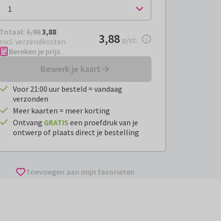
Totaal:
€ 3,88
Totaal:
3,98
3,88
€ 3,88
3,88
per stuk
p/st.
excl. verzendkosten
Bereken je prijs
Bewerk je kaart
Voor 21:00 uur besteld = vandaag
verzonden
Meer kaarten = meer korting
Ontvang
GRATIS
een proefdruk van je
ontwerp of plaats direct je bestelling
Toevoegen aan mijn favorieten