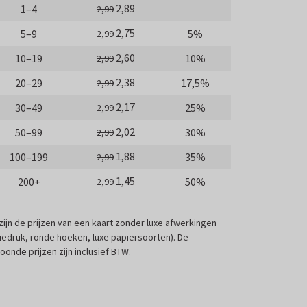
2,89
1–4
2,99
2,75
5–9
5%
2,99
2,60
10–19
10%
2,99
2,38
20–29
17,5%
2,99
2,17
30–49
25%
2,99
2,02
50–99
30%
2,99
1,88
100–199
35%
2,99
1,45
200+
50%
2,99
 zijn de prijzen van een kaart zonder luxe afwerkingen
liedruk, ronde hoeken, luxe papiersoorten). De
oonde prijzen zijn inclusief BTW.