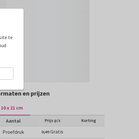
ite te
oud
rmaten en prijzen
10 x 21 cm
Aantal
Prijs p/s
Korting
Gratis
Proefdruk
0,49