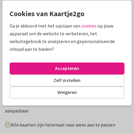
Mooie extra's bij je kaart
Cookies van Kaartje2go
Ga je akkoord met het opslaan van
cookies
op jouw
apparaat om de website te verbeteren, het
websitegebruik te analyseren en gepersonaliseerde
inhoud aan te bieden?
Accepteren
Zelf instellen
Productinformatie
Weigeren
Stoere en hippe uitnodigingskaart voor een jongen met gele
graafmachine en eigen foto op de voorzijde. De leeftijd is
aanpasbaar
Alle kaarten zijn helemaal naar wens aan te passen