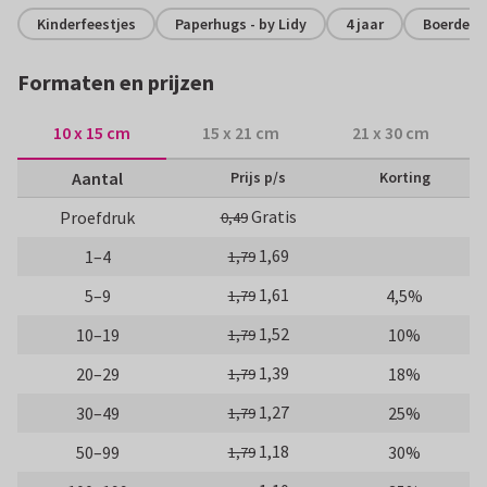
Kinderfeestjes
Paperhugs - by Lidy
4 jaar
Boerderij
Formaten en prijzen
10 x 15 cm
15 x 21 cm
21 x 30 cm
Aantal
Prijs p/s
Korting
Gratis
Proefdruk
0,49
1,69
1–4
1,79
1,61
5–9
4,5%
1,79
1,52
10–19
10%
1,79
1,39
20–29
18%
1,79
1,27
30–49
25%
1,79
1,18
50–99
30%
1,79