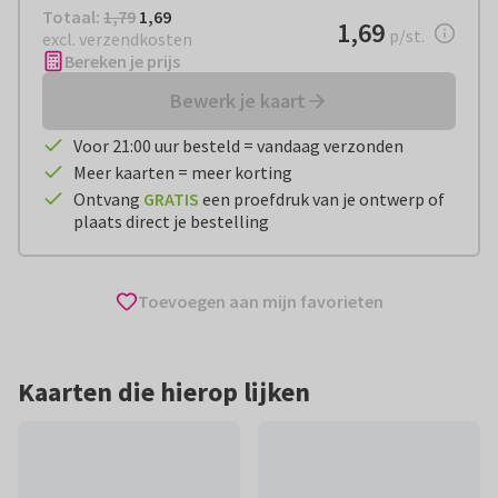
Totaal:
€ 1,69
Totaal:
1,79
1,69
€ 1,69
1,69
per stuk
p/st.
excl. verzendkosten
Bereken je prijs
Bewerk je kaart
Voor 21:00 uur besteld = vandaag verzonden
Meer kaarten = meer korting
Ontvang
GRATIS
een proefdruk van je ontwerp of
plaats direct je bestelling
Toevoegen aan mijn favorieten
Kaarten die hierop lijken