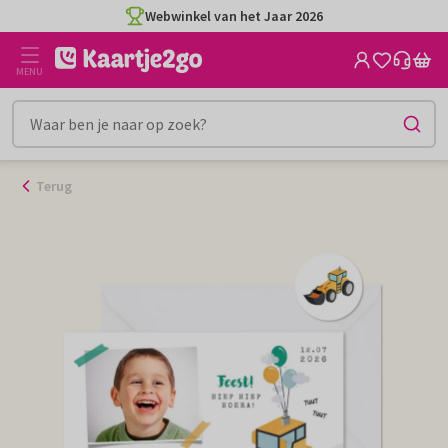
Ga
Webwinkel van het Jaar 2026
naar
de
MENU
inhoud
Terug