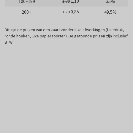
1,10
100–199
35%
1,79
0,85
200+
49,5%
1,79
Dit zijn de prijzen van een kaart zonder luxe afwerkingen (foliedruk,
ronde hoeken, luxe papiersoorten). De getoonde prijzen zijn inclusief
BTW.