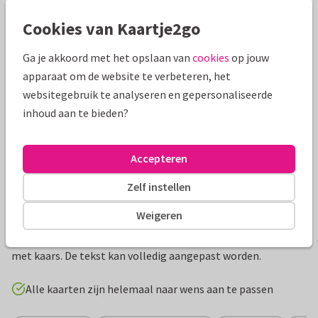
Mooie extra's bij je kaart
Cookies van Kaartje2go
Ga je akkoord met het opslaan van
cookies
op jouw
apparaat om de website te verbeteren, het
websitegebruik te analyseren en gepersonaliseerde
inhoud aan te bieden?
Accepteren
Zelf instellen
Productinformatie
Weigeren
Kerstkaart in nude kleuren met waterverflook kerstkrans
met kaars. De tekst kan volledig aangepast worden.
Alle kaarten zijn helemaal naar wens aan te passen