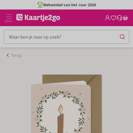
Ga
Webwinkel van het Jaar 2026
naar
de
MENU
inhoud
Terug