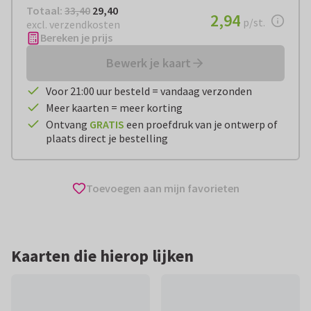
Totaal:
€ 29,40
Totaal:
33,40
29,40
€ 2,94
2,94
per stuk
p/st.
excl. verzendkosten
Bereken je prijs
Bewerk je kaart
Voor 21:00 uur besteld = vandaag verzonden
Meer kaarten = meer korting
Ontvang
GRATIS
een proefdruk van je ontwerp of
plaats direct je bestelling
Toevoegen aan mijn favorieten
Kaarten die hierop lijken