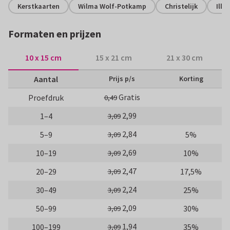
Kerstkaarten
Wilma Wolf-Potkamp
Christelijk
Illu
Formaten en prijzen
10 x 15 cm
15 x 21 cm
21 x 30 cm
Aantal
Prijs p/s
Korting
Gratis
Proefdruk
0,49
2,99
1–4
3,09
2,84
5–9
5%
3,09
2,69
10–19
10%
3,09
2,47
20–29
17,5%
3,09
2,24
30–49
25%
3,09
2,09
50–99
30%
3,09
1,94
100–199
35%
3,09