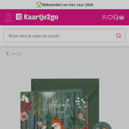
Ga
Webwinkel van het Jaar 2026
naar
de
MENU
inhoud
Terug