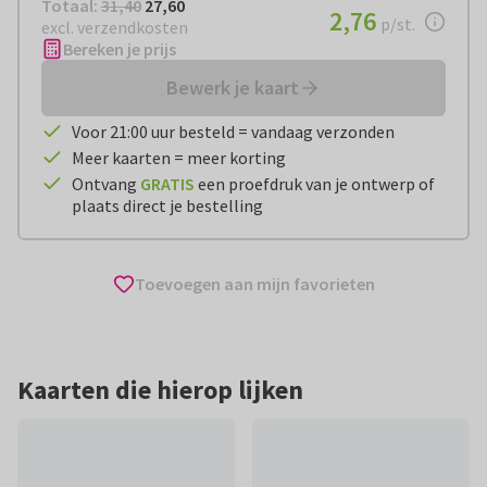
Totaal:
€ 27,60
Totaal:
31,40
27,60
€ 2,76
2,76
per stuk
p/st.
excl. verzendkosten
Bereken je prijs
Bewerk je kaart
Voor 21:00 uur besteld = vandaag verzonden
Meer kaarten = meer korting
Ontvang
GRATIS
een proefdruk van je ontwerp of
plaats direct je bestelling
Toevoegen aan mijn favorieten
Kaarten die hierop lijken