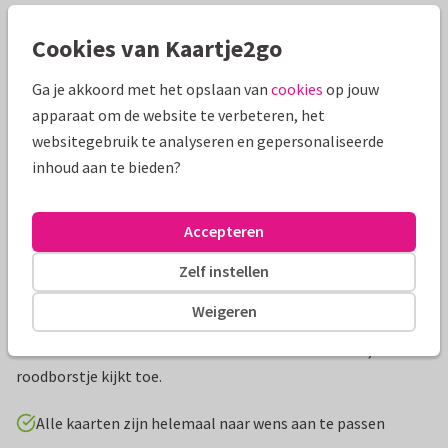
Mooie extra's bij je kaart
Cookies van Kaartje2go
Ga je akkoord met het opslaan van
cookies
op jouw
apparaat om de website te verbeteren, het
websitegebruik te analyseren en gepersonaliseerde
inhoud aan te bieden?
Accepteren
Zelf instellen
Productinformatie
Weigeren
Een lieve illustratie met konijn en vos in het bos onder de
maan. Mooie bloemen en kerstbomen om hun heen, een
roodborstje kijkt toe.
Alle kaarten zijn helemaal naar wens aan te passen