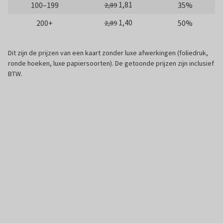
1,81
100–199
35%
2,89
1,40
200+
50%
2,89
Dit zijn de prijzen van een kaart zonder luxe afwerkingen (foliedruk,
ronde hoeken, luxe papiersoorten). De getoonde prijzen zijn inclusief
BTW.