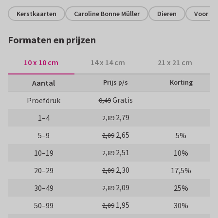
Kerstkaarten
Caroline Bonne Müller
Dieren
Voor ki
Formaten en prijzen
10 x 10 cm
14 x 14 cm
21 x 21 cm
Aantal
Prijs p/s
Korting
Gratis
Proefdruk
0,49
2,79
1–4
2,89
2,65
5–9
5%
2,89
2,51
10–19
10%
2,89
2,30
20–29
17,5%
2,89
2,09
30–49
25%
2,89
1,95
50–99
30%
2,89