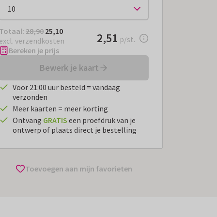
Totaal:
€ 25,10
Totaal:
28,90
25,10
€ 2,51
2,51
per stuk
p/st.
excl. verzendkosten
Bereken je prijs
Bewerk je kaart
Voor 21:00 uur besteld = vandaag
verzonden
Meer kaarten = meer korting
Ontvang
GRATIS
een proefdruk van je
ontwerp of plaats direct je bestelling
Toevoegen aan mijn favorieten