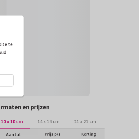
ite te
oud
rmaten en prijzen
10 x 10 cm
14 x 14 cm
21 x 21 cm
Aantal
Prijs p/s
Korting