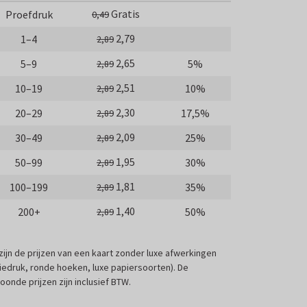
Gratis
Proefdruk
0,49
2,79
1–4
2,89
2,65
5–9
5%
2,89
2,51
10–19
10%
2,89
2,30
20–29
17,5%
2,89
2,09
30–49
25%
2,89
1,95
50–99
30%
2,89
1,81
100–199
35%
2,89
1,40
200+
50%
2,89
 zijn de prijzen van een kaart zonder luxe afwerkingen
liedruk, ronde hoeken, luxe papiersoorten). De
oonde prijzen zijn inclusief BTW.