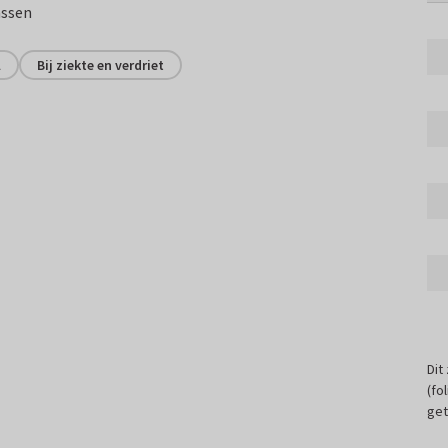
assen
l
Bij ziekte en verdriet
Dit
(fo
get