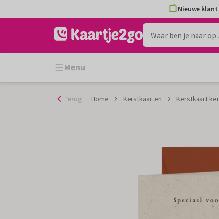
Ga
Nieuwe klant 
naar
de
inhoud
Menu
Terug
Home
Kerstkaarten
Kerstkaart ker