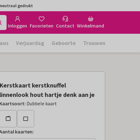
neutraal gedrukt
Inloggen
Favorieten
Contact
Winkelmand
aus
Verjaardag
Geboorte
Trouwen
Kerstkaart kerstknuffel
linnenlook hout hartje denk aan je
Kaartsoort
:
Dubbele kaart
Aantal kaarten
: