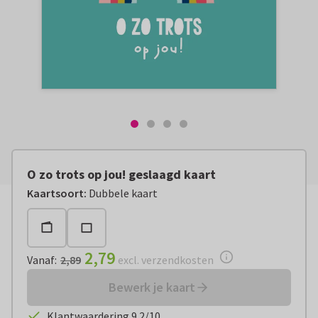
O zo trots op jou! geslaagd kaart
Vanaf:
€ 2,79
excl. verzendkosten
Kaartsoort
:
Dubbele kaart
2,79
Vanaf
:
2,89
excl. verzendkosten
Bewerk je kaart
Klantwaardering 9.2/10