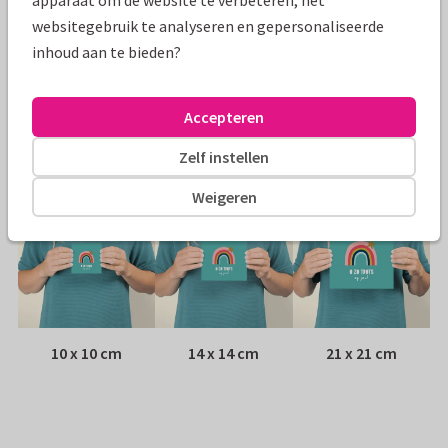
apparaat om de website te verbeteren, het
Papiersoort:
Kies uit 6 luxe papiersoorten
websitegebruik te analyseren en gepersonaliseerde
inhoud aan te bieden?
Envelop:
Witte vensterenvelop
Accepteren
Adres:
Achterop de kaart
Zelf instellen
Formaten
Weigeren
10 x 10 cm
14 x 14 cm
21 x 21 cm