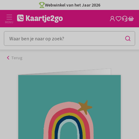
Ga
Webwinkel van het Jaar 2026
naar
de
MENU
inhoud
Terug