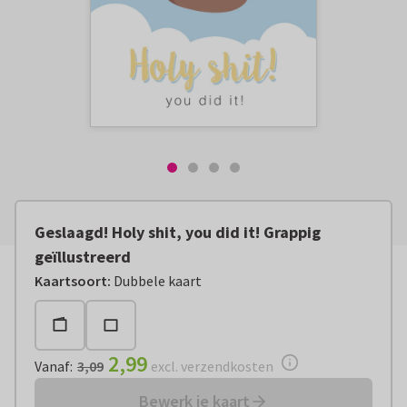
Geslaagd! Holy shit, you did it! Grappig
geïllustreerd
Vanaf:
€ 2,99
excl. verzendkosten
Kaartsoort
:
Dubbele kaart
2,99
Vanaf
:
3,09
excl. verzendkosten
Bewerk je kaart