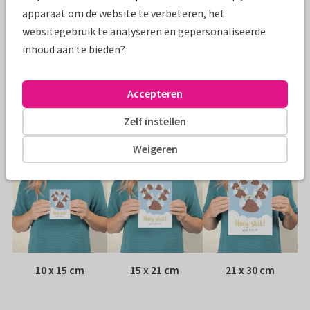
Specificaties bij deze kaart
apparaat om de website te verbeteren, het
websitegebruik te analyseren en gepersonaliseerde
Papiersoort:
Kies uit 6 luxe papiersoorten
inhoud aan te bieden?
Envelop:
Witte vensterenvelop
Accepteren
Adres:
Achterop de kaart
Zelf instellen
Formaten
Weigeren
10 x 15 cm
15 x 21 cm
21 x 30 cm