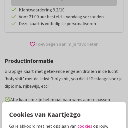
Klantwaardering 9.2/10
Voor 21:00 uur besteld = vandaag verzonden
Deze kaart is volledig te personaliseren
Toevoegen aan mijn favorieten
Productinformatie
Grappige kaart met getekende engelen drollen in de lucht
'holy shit' met de tekst 'holy shit, you did it! Geslaagd voor je
diploma, rijbewijs, etc!
Alle kaarten zijn helemaal naar wens aan te passen
Cookies van Kaartje2go
Geslaagd kaarten
Tante Kaartje
Ga je akkoord met het opslaan van
cookies
op jouw