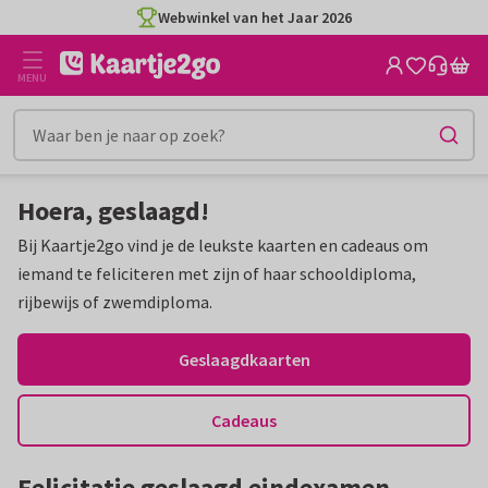
Ga
Ga
Webwinkel van het Jaar 2026
naar
naar
de
het
MENU
inhoud
filter
Hoera, geslaagd!
Bij Kaartje2go vind je de leukste kaarten en cadeaus om
iemand te feliciteren met zijn of haar schooldiploma,
rijbewijs of zwemdiploma.
Geslaagdkaarten
Cadeaus
Felicitatie geslaagd eindexamen