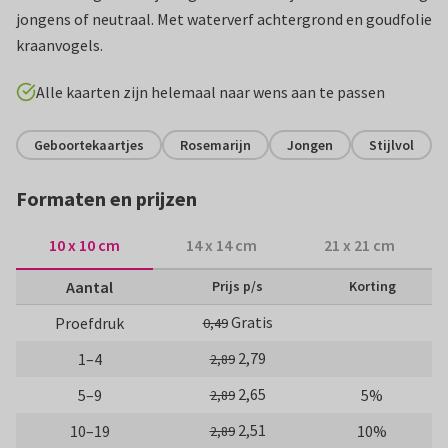
jongens of neutraal. Met waterverf achtergrond en goudfolie
kraanvogels.
Alle kaarten zijn helemaal naar wens aan te passen
Geboortekaartjes
Rosemarijn
Jongen
Stijlvol
Formaten en prijzen
10 x 10 cm
14 x 14 cm
21 x 21 cm
Aantal
Prijs p/s
Korting
Gratis
Proefdruk
0,49
2,79
1–4
2,89
2,65
5–9
5%
2,89
2,51
10–19
10%
2,89