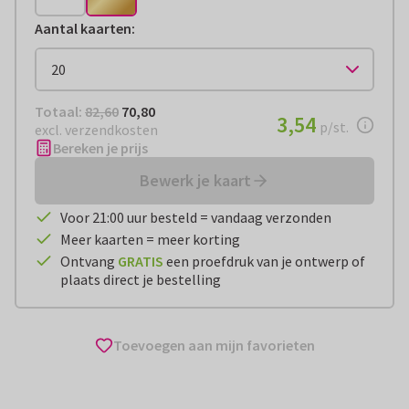
Aantal kaarten
:
Totaal:
€ 70,80
Totaal:
82,60
70,80
€ 3,54
3,54
per stuk
p/st.
excl. verzendkosten
Bereken je prijs
Bewerk je kaart
Voor 21:00 uur besteld = vandaag verzonden
Meer kaarten = meer korting
Ontvang
GRATIS
een proefdruk van je ontwerp of
plaats direct je bestelling
Toevoegen aan mijn favorieten