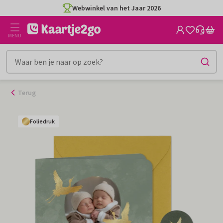
Ga
Webwinkel van het Jaar 2026
naar
de
MENU
inhoud
Terug
Foliedruk
Foliedruk
Foliedruk
Foliedruk
Foliedruk