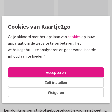
Cookies van Kaartje2go
Mooie extra's bij je kaart
Ga je akkoord met het opslaan van
cookies
op jouw
apparaat om de website te verbeteren, het
websitegebruik te analyseren en gepersonaliseerde
inhoud aan te bieden?
Accepteren
Zelf instellen
Weigeren
Productinformatie
Een donkergroen stijlvol geboortekaartje voor een tweeling