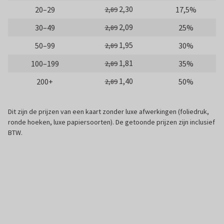
2,30
20–29
17,5%
2,89
2,09
30–49
25%
2,89
1,95
50–99
30%
2,89
1,81
100–199
35%
2,89
1,40
200+
50%
2,89
Dit zijn de prijzen van een kaart zonder luxe afwerkingen (foliedruk,
ronde hoeken, luxe papiersoorten). De getoonde prijzen zijn inclusief
BTW.