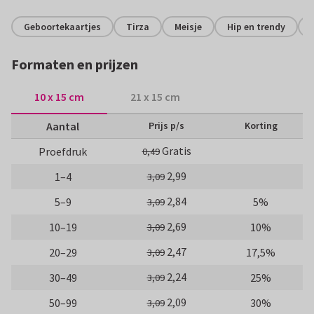
Geboortekaartjes
Tirza
Meisje
Hip en trendy
Formaten en prijzen
10 x 15 cm
21 x 15 cm
Aantal
Prijs p/s
Korting
Gratis
Proefdruk
0,49
2,99
1–4
3,09
2,84
5–9
5%
3,09
2,69
10–19
10%
3,09
2,47
20–29
17,5%
3,09
2,24
30–49
25%
3,09
2,09
50–99
30%
3,09