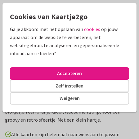
Mooie extra's bij je kaart
Cookies van Kaartje2go
Ga je akkoord met het opslaan van
cookies
op jouw
apparaat om de website te verbeteren, het
websitegebruik te analyseren en gepersonaliseerde
inhoud aan te bieden?
Accepteren
Zelf instellen
Productinformatie
Weigeren
Hip geboortekaartje met een achtergrond met roze
blokjes,en een oranje kader, wat samen zorgt voor een
groovy en retro sfeertje. Met een klein hartje.
Alle kaarten zijn helemaal naar wens aan te passen