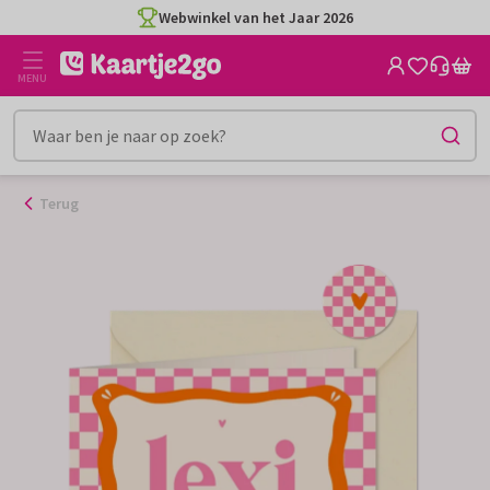
Ga
Webwinkel van het Jaar 2026
naar
de
MENU
inhoud
Terug