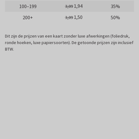
1,94
100–199
35%
3,09
1,50
200+
50%
3,09
Dit zijn de prijzen van een kaart zonder luxe afwerkingen (foliedruk,
ronde hoeken, luxe papiersoorten). De getoonde prijzen zijn inclusief
BTW.