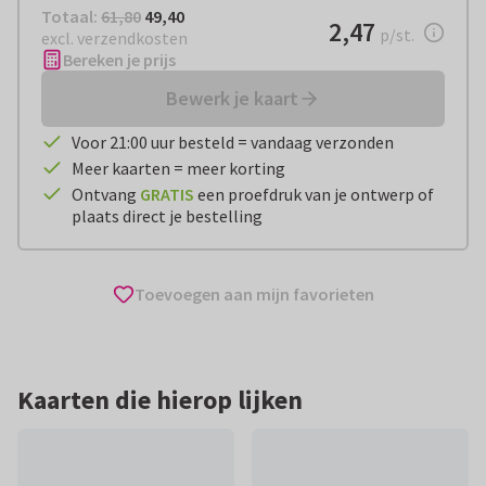
Totaal:
€ 49,40
Totaal:
61,80
49,40
€ 2,47
2,47
per stuk
p/st.
excl. verzendkosten
Bereken je prijs
Bewerk je kaart
Voor 21:00 uur besteld = vandaag verzonden
Meer kaarten = meer korting
Ontvang
GRATIS
een proefdruk van je ontwerp of
plaats direct je bestelling
Toevoegen aan mijn favorieten
Kaarten die hierop lijken