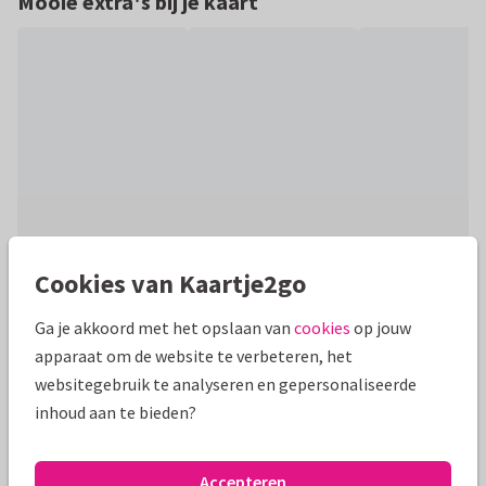
Mooie extra's bij je kaart
Cookies van Kaartje2go
Productinformatie
Ga je akkoord met het opslaan van
cookies
op jouw
Plaats je mooiste foto's op deze stijlvolle kaart met groene
apparaat om de website te verbeteren, het
takjes en rode besjes en maak het helemaal af met je eigen
websitegebruik te analyseren en gepersonaliseerde
kerstwens!
inhoud aan te bieden?
Alle kaarten zijn helemaal naar wens aan te passen
Accepteren