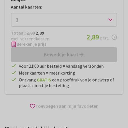
Aantal kaarten
:
Totaal:
€ 2,89
Totaal:
2,99
2,89
€ 2,89
2,89
per stuk
p/st.
excl. verzendkosten
Bereken je prijs
Bewerk je kaart
Voor 21:00 uur besteld = vandaag verzonden
Meer kaarten = meer korting
Ontvang
GRATIS
een proefdruk van je ontwerp of
plaats direct je bestelling
Toevoegen aan mijn favorieten