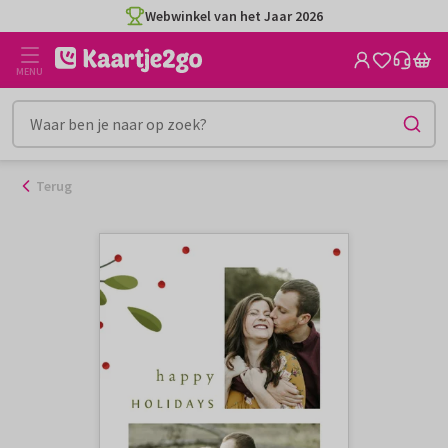
Ga
Webwinkel van het Jaar 2026
naar
de
MENU
inhoud
Terug