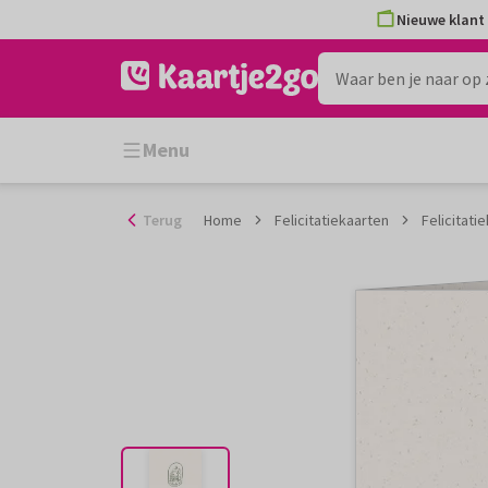
Ga
Nieuwe klant 
naar
de
inhoud
Menu
Terug
Home
Felicitatiekaarten
Felicitati