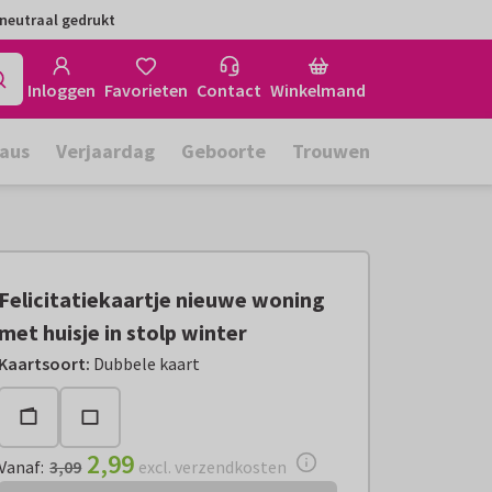
neutraal gedrukt
Inloggen
Favorieten
Contact
Winkelmand
aus
Verjaardag
Geboorte
Trouwen
Felicitatiekaartje nieuwe woning
met huisje in stolp winter
Vanaf:
€ 2,99
excl. verzendkosten
Kaartsoort
:
Dubbele kaart
2,99
Vanaf
:
3,09
excl. verzendkosten