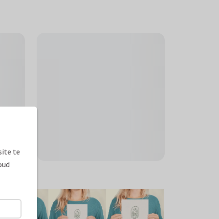
ite te
oud
ormaten