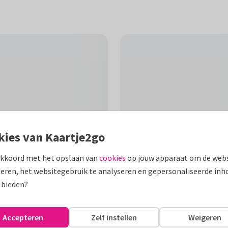
kies van Kaartje2go
akkoord met het opslaan van
cookies
op jouw apparaat om de webs
eren, het websitegebruik te analyseren en gepersonaliseerde inh
F
 bieden?
huizing met een lijntekening
Accepteren
Zelf instellen
Weigeren
 Hoera een nieuw stulpje.