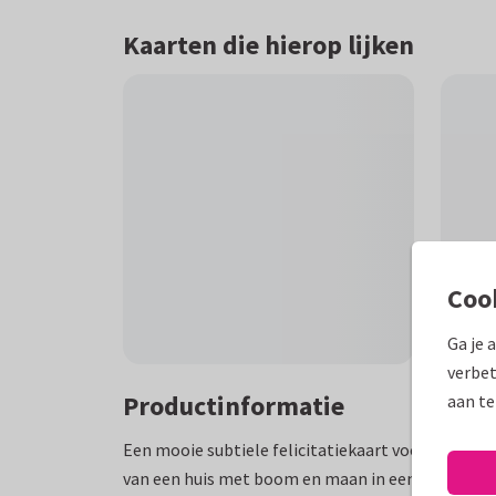
Kaarten die hierop lijken
Coo
Ga je 
verbet
Productinformatie
aan te
Een mooie subtiele felicitatiekaart voor een ver
van een huis met boom en maan in een sneeuwbol.