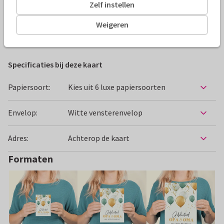
Zelf instellen
Alle kaarten zijn helemaal naar wens aan te passen
Weigeren
Felicitatiekaarten
Paperhugs - by Lidy
Geboorte
Kl
Specificaties bij deze kaart
Papiersoort:
Kies uit 6 luxe papiersoorten
Envelop:
Witte vensterenvelop
Adres:
Achterop de kaart
Formaten