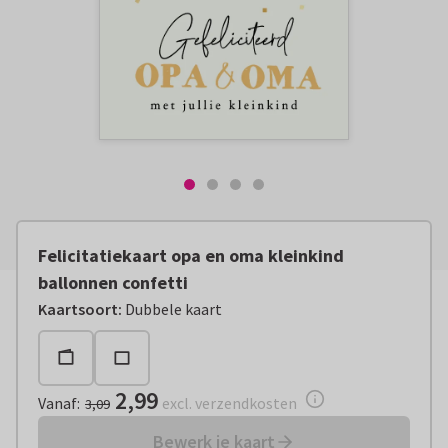
Felicitatiekaart opa en oma kleinkind
ballonnen confetti
Vanaf:
€ 2,99
excl. verzendkosten
Kaartsoort
:
Dubbele kaart
2,99
Vanaf
:
excl. verzendkosten
3,09
Bewerk je kaart