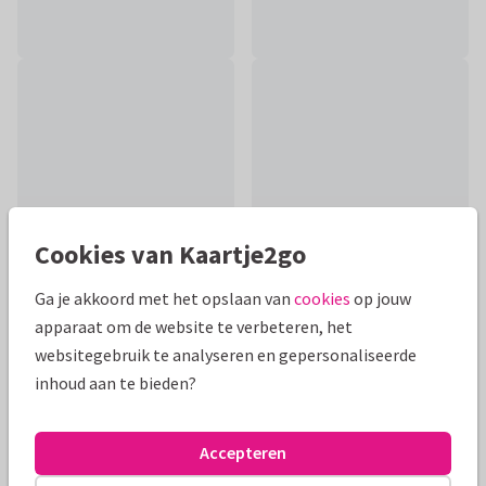
Cookies van Kaartje2go
Ga je akkoord met het opslaan van
cookies
op jouw
apparaat om de website te verbeteren, het
Productinformatie
websitegebruik te analyseren en gepersonaliseerde
inhoud aan te bieden?
Een felicitatiekaart om opa en oma te feliciteren met (de
komst) van hun kleinkind! Met ballonnen en confetti in
neutrale kleuren.
Accepteren