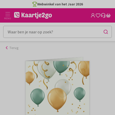
Ga
Webwinkel van het Jaar 2026
naar
de
MENU
inhoud
Terug