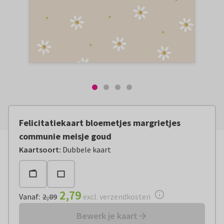
Felicitatiekaart bloemetjes margrietjes
communie meisje goud
Vanaf:
€ 2,79
excl. verzendkosten
Kaartsoort
:
Dubbele kaart
2,79
Vanaf
:
2,89
excl. verzendkosten
Bewerk je kaart