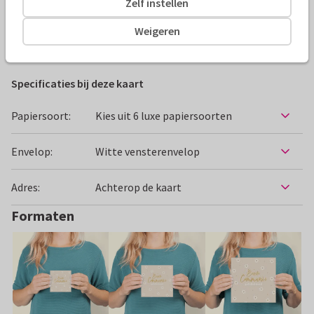
Zelf instellen
Alle kaarten zijn helemaal naar wens aan te passen
Weigeren
Felicitatiekaarten
Paperhugs - by Lidy
Communie
Specificaties bij deze kaart
Papiersoort:
Kies uit 6 luxe papiersoorten
Envelop:
Witte vensterenvelop
Adres:
Achterop de kaart
Formaten