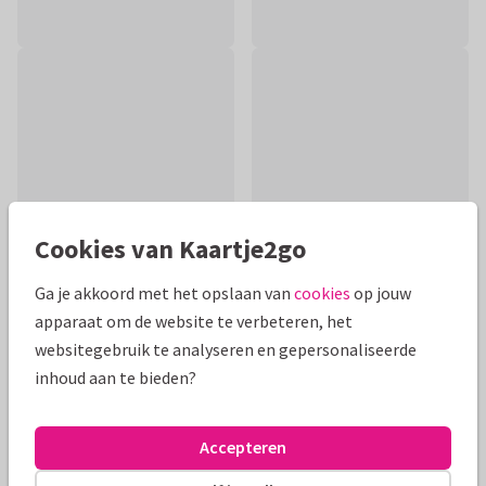
Cookies van Kaartje2go
Ga je akkoord met het opslaan van
cookies
op jouw
apparaat om de website te verbeteren, het
Productinformatie
websitegebruik te analyseren en gepersonaliseerde
inhoud aan te bieden?
Een uniek felicitatiekaartje voor een meisje dat haar eerste
communie geeft gedaan. Met kleine margriet bloemetjes en
gouden stipjes.
Accepteren