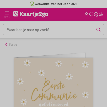
Ga
Webwinkel van het Jaar 2026
naar
de
MENU
inhoud
Terug