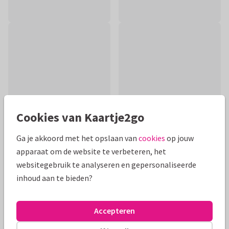
Cookies van Kaartje2go
Ga je akkoord met het opslaan van
cookies
op jouw
apparaat om de website te verbeteren, het
Productinformatie
websitegebruik te analyseren en gepersonaliseerde
inhoud aan te bieden?
Een schattig, roze kaartje met een illustratie van een
teddybeer en hartjes. Leuk om de nieuwe ouders te
feliciteren met de geboorte van hun kindje.
Accepteren