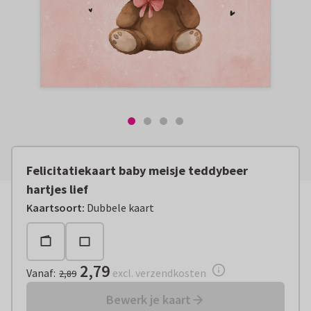
Felicitatiekaart baby meisje teddybeer
hartjes lief
Vanaf:
€ 2,79
excl. verzendkosten
Kaartsoort
:
Dubbele kaart
2,79
Vanaf
:
excl. verzendkosten
2,89
Bewerk je kaart