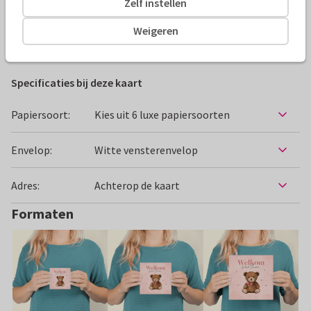
Zelf instellen
Alle kaarten zijn helemaal naar wens aan te passen
Weigeren
Felicitatiekaarten
Paperhugs - by Lidy
Geboorte
Specificaties bij deze kaart
Papiersoort:
Kies uit 6 luxe papiersoorten
Envelop:
Witte vensterenvelop
Adres:
Achterop de kaart
Formaten