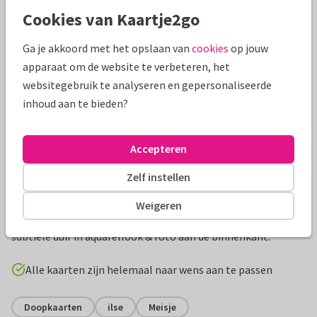
Mooie extra's bij je kaart
Cookies van Kaartje2go
Ga je akkoord met het opslaan van
cookies
op jouw
apparaat om de website te verbeteren, het
websitegebruik te analyseren en gepersonaliseerde
inhoud aan te bieden?
Accepteren
Zelf instellen
Productinformatie
Weigeren
Klassieke en stijlvolle uitnodiging voor een doopsel met
subtiele duif in aquarellook & foto aan de binnenkant.
Alle kaarten zijn helemaal naar wens aan te passen
Doopkaarten
ilse
Meisje