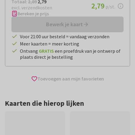
Totaal:
€ 2,79
Totaal:
2,89
2,79
€ 2,79
2,79
per stuk
p/st.
excl. verzendkosten
Bereken je prijs
Bewerk je kaart
Voor 21:00 uur besteld = vandaag verzonden
Meer kaarten = meer korting
Ontvang
GRATIS
een proefdruk van je ontwerp of
plaats direct je bestelling
Toevoegen aan mijn favorieten
Kaarten die hierop lijken