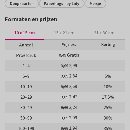
Doopkaarten
Paperhugs - by Lidy
Meisje
Formaten en prijzen
10 x 15 cm
15 x 21 cm
21 x 30 cm
Aantal
Prijs p/s
Korting
Gratis
Proefdruk
0,49
2,99
1–4
3,09
2,84
5–9
5%
3,09
2,69
10–19
10%
3,09
2,47
20–29
17,5%
3,09
2,24
30–49
25%
3,09
2,09
50–99
30%
3,09
1,94
100–199
35%
3,09