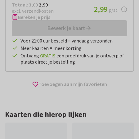
Totaal:
€ 2,99
Totaal:
3,09
2,99
€ 2,99
2,99
per stuk
p/st.
excl. verzendkosten
Bereken je prijs
Bewerk je kaart
Voor 21:00 uur besteld = vandaag verzonden
Meer kaarten = meer korting
Ontvang
GRATIS
een proefdruk van je ontwerp of
plaats direct je bestelling
Toevoegen aan mijn favorieten
Kaarten die hierop lijken