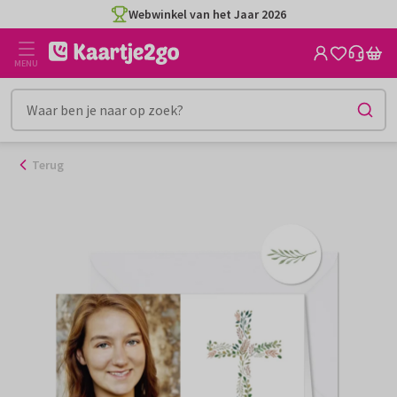
Ga
Webwinkel van het Jaar 2026
naar
de
MENU
inhoud
Terug