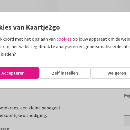
kies van Kaartje2go
akkoord met het opslaan van
cookies
op jouw apparaat om de webs
eren, het websitegebruik te analyseren en gepersonaliseerde inh
 bieden?
Accepteren
Zelf instellen
Weigeren
Fo
oemkrans, een kleine papegaai
ersoonlijke uitnodiging.
assen