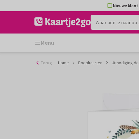
Ga
Nieuwe klant 
naar
de
inhoud
Menu
Terug
Home
Doopkaarten
Uitnodiging d