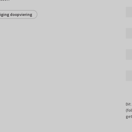
iging doopviering
Dit
(fo
get