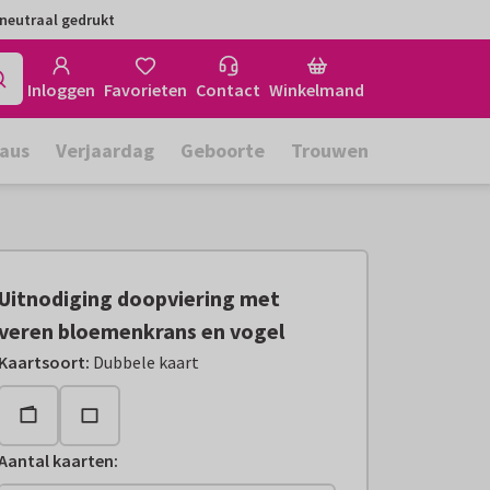
neutraal gedrukt
Inloggen
Favorieten
Contact
Winkelmand
aus
Verjaardag
Geboorte
Trouwen
Uitnodiging doopviering met
veren bloemenkrans en vogel
Kaartsoort
:
Dubbele kaart
Aantal kaarten
: