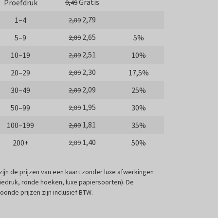
Gratis
Proefdruk
0,49
2,79
1–4
2,89
2,65
5–9
5%
2,89
2,51
10–19
10%
2,89
2,30
20–29
17,5%
2,89
2,09
30–49
25%
2,89
1,95
50–99
30%
2,89
1,81
100–199
35%
2,89
1,40
200+
50%
2,89
 zijn de prijzen van een kaart zonder luxe afwerkingen
liedruk, ronde hoeken, luxe papiersoorten). De
oonde prijzen zijn inclusief BTW.