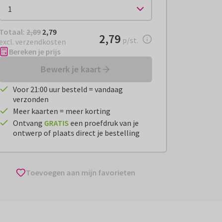
Totaal:
€ 2,79
Totaal:
2,89
2,79
€ 2,79
2,79
per stuk
p/st.
excl. verzendkosten
Bereken je prijs
Bewerk je kaart
Voor 21:00 uur besteld = vandaag
verzonden
Meer kaarten = meer korting
Ontvang
GRATIS
een proefdruk van je
ontwerp of plaats direct je bestelling
Toevoegen aan mijn favorieten