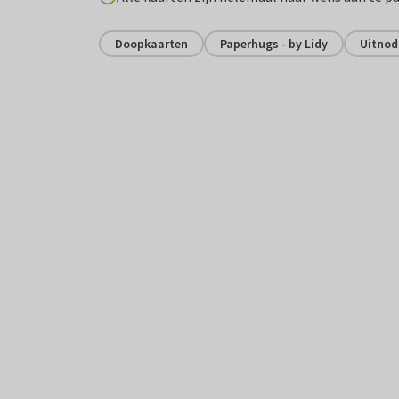
Doopkaarten
Paperhugs - by Lidy
Uitnod