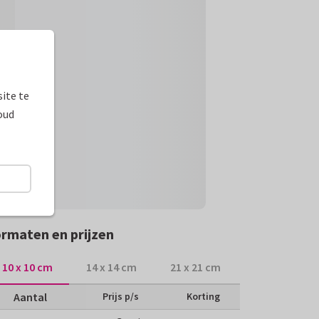
ite te
oud
rmaten en prijzen
10 x 10 cm
14 x 14 cm
21 x 21 cm
Aantal
Prijs p/s
Korting