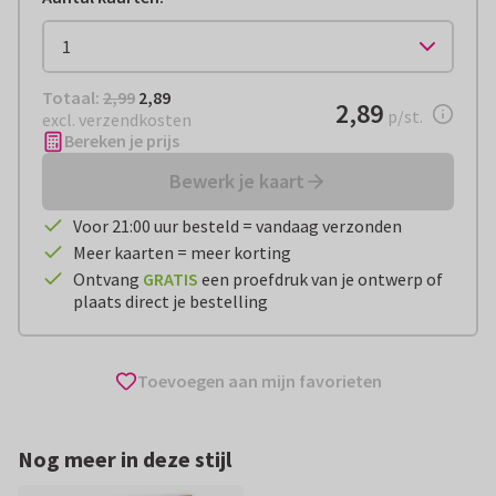
Totaal:
€ 2,89
Totaal:
2,99
2,89
€ 2,89
2,89
per stuk
p/st.
excl. verzendkosten
Bereken je prijs
Bewerk je kaart
Voor 21:00 uur besteld = vandaag verzonden
Meer kaarten = meer korting
Ontvang
GRATIS
een proefdruk van je ontwerp of
plaats direct je bestelling
Toevoegen aan mijn favorieten
Nog meer in deze stijl