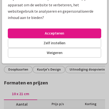
apparaat om de website te verbeteren, het
websitegebruik te analyseren en gepersonaliseerde
inhoud aan te bieden?
Productinformatie
Uitnodiging voor een doopfeest in okerkleuren met foto en
Accepteren
visje. Plaats je mooiste foto voor een heel persoonlijk
Zelf instellen
kaartje!
Weigeren
Alle kaarten zijn helemaal naar wens aan te passen
Doopkaarten
Kaatje's Design
Uitnodiging doopviering
Formaten en prijzen
10 x 21 cm
Aantal
Prijs p/s
Korting