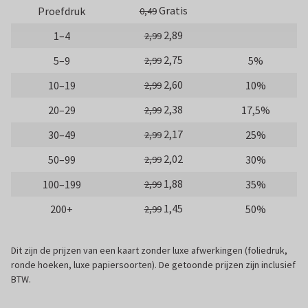
Gratis
Proefdruk
0,49
2,89
1–4
2,99
2,75
5–9
5%
2,99
2,60
10–19
10%
2,99
2,38
20–29
17,5%
2,99
2,17
30–49
25%
2,99
2,02
50–99
30%
2,99
1,88
100–199
35%
2,99
1,45
200+
50%
2,99
Dit zijn de prijzen van een kaart zonder luxe afwerkingen (foliedruk,
ronde hoeken, luxe papiersoorten). De getoonde prijzen zijn inclusief
BTW.