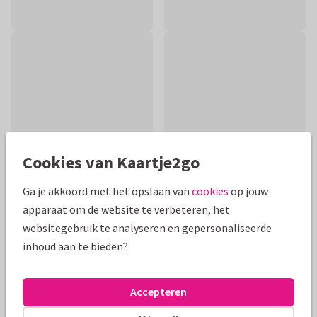
Cookies van Kaartje2go
Ga je akkoord met het opslaan van
cookies
op jouw
apparaat om de website te verbeteren, het
Productinformatie
websitegebruik te analyseren en gepersonaliseerde
inhoud aan te bieden?
Een stijlvolle kaart om iemand veel sterkte te wensen bij het
verlies van een dierbare. Met een subtiele lucht met wolkjes
op de achtergrond.
Accepteren