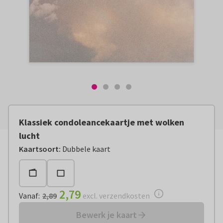
Klassiek condoleancekaartje met wolken
lucht
Vanaf:
€ 2,79
excl. verzendkosten
Kaartsoort
:
Dubbele kaart
2,79
Vanaf
:
2,89
excl. verzendkosten
Bewerk je kaart