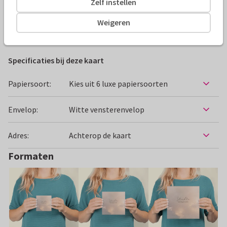
Zelf instellen
Alle kaarten zijn helemaal naar wens aan te passen
Weigeren
Condoleancekaarten
Rosemarijn
Vader
Specificaties bij deze kaart
Papiersoort:
Kies uit 6 luxe papiersoorten
Envelop:
Witte vensterenvelop
Adres:
Achterop de kaart
Formaten