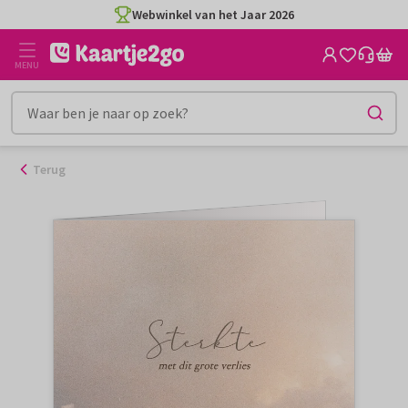
Ga
Webwinkel van het Jaar 2026
naar
de
MENU
inhoud
Terug