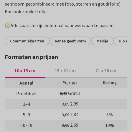
eenhoorn gecombineerd met foto, sterren en goud(folie).
Kan ook zonder folie.
Alle kaarten zijn helemaal naar wens aan te passen
Communiekaarten
Renee geeft vorm
Meisje
Hip en 
Formaten en prijzen
10 x 15 cm
15 x 21 cm
21 x 30 cm
Aantal
Prijs p/s
Korting
Gratis
Proefdruk
0,49
2,99
1–4
3,09
2,84
5–9
5%
3,09
2,69
10–19
10%
3,09