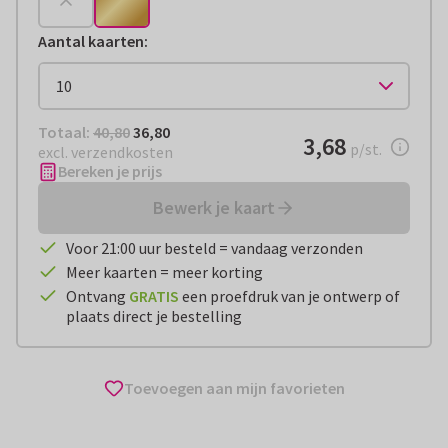
Aantal kaarten
:
Totaal:
€ 36,80
Totaal:
40,80
36,80
€ 3,68
3,68
per stuk
p/st.
excl. verzendkosten
Bereken je prijs
Bewerk je kaart
Voor 21:00 uur besteld = vandaag verzonden
Meer kaarten = meer korting
Ontvang
GRATIS
een proefdruk van je ontwerp of
plaats direct je bestelling
Toevoegen aan mijn favorieten