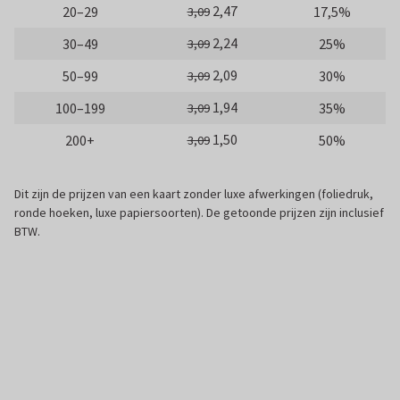
2,47
20–29
17,5%
3,09
2,24
30–49
25%
3,09
2,09
50–99
30%
3,09
1,94
100–199
35%
3,09
1,50
200+
50%
3,09
Dit zijn de prijzen van een kaart zonder luxe afwerkingen (foliedruk,
ronde hoeken, luxe papiersoorten). De getoonde prijzen zijn inclusief
BTW.