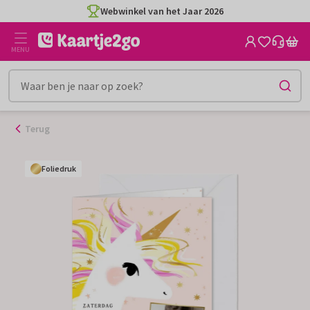
Ga
Webwinkel van het Jaar 2026
naar
de
MENU
inhoud
Terug
Foliedruk
Foliedruk
Foliedruk
Foliedruk
Foliedruk