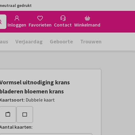
neutraal gedrukt
Inloggen
Favorieten
Contact
Winkelmand
aus
Verjaardag
Geboorte
Trouwen
Vormsel uitnodiging krans
bladeren bloemen krans
Kaartsoort
:
Dubbele kaart
Aantal kaarten
: