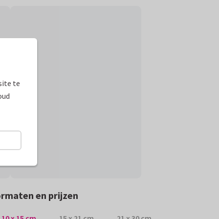
ite te
oud
rmaten en prijzen
10 x 15 cm
15 x 21 cm
21 x 30 cm