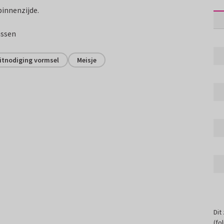
binnenzijde.
assen
itnodiging vormsel
Meisje
Dit
(fo