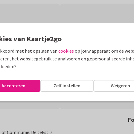
kies van Kaartje2go
akkoord met het opslaan van
cookies
op jouw apparaat om de webs
eren, het websitegebruik te analyseren en gepersonaliseerde inh
 bieden?
Accepteren
Zelf instellen
Weigeren
Fo
l of Communie. De tekst is