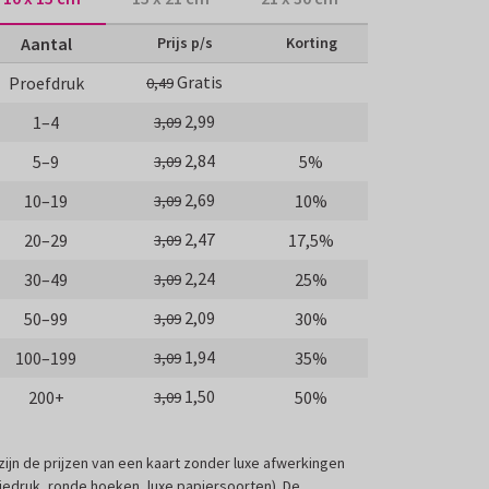
Aantal
Prijs p/s
Korting
Gratis
Proefdruk
0,49
2,99
1–4
3,09
2,84
5–9
5%
3,09
2,69
10–19
10%
3,09
2,47
20–29
17,5%
3,09
2,24
30–49
25%
3,09
2,09
50–99
30%
3,09
1,94
100–199
35%
3,09
1,50
200+
50%
3,09
 zijn de prijzen van een kaart zonder luxe afwerkingen
liedruk, ronde hoeken, luxe papiersoorten). De