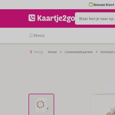
Ga
Nieuwe klant 
naar
de
inhoud
Menu
Terug
Home
Communiekaarten
Vormsel u