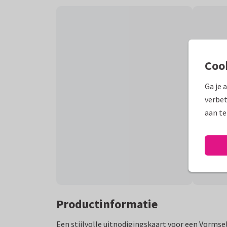
Coo
Ga je 
verbet
aan te
Productinformatie
Een stijlvolle uitnodigingskaart voor een Vormse