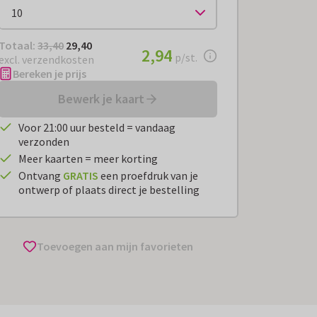
Totaal:
€ 29,40
Totaal:
33,40
29,40
€ 2,94
2,94
per stuk
p/st.
excl. verzendkosten
Bereken je prijs
Bewerk je kaart
Voor 21:00 uur besteld = vandaag
verzonden
Meer kaarten = meer korting
Ontvang
GRATIS
een proefdruk van je
ontwerp of plaats direct je bestelling
Toevoegen aan mijn favorieten