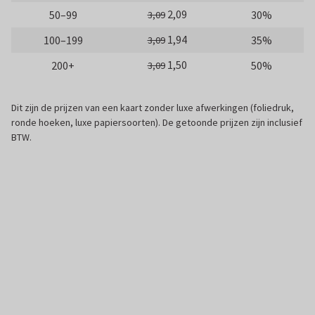
2,09
50–99
30%
3,09
1,94
100–199
35%
3,09
1,50
200+
50%
3,09
Dit zijn de prijzen van een kaart zonder luxe afwerkingen (foliedruk,
ronde hoeken, luxe papiersoorten). De getoonde prijzen zijn inclusief
BTW.