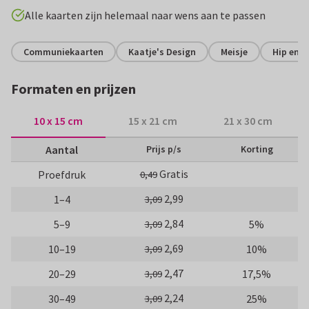
Alle kaarten zijn helemaal naar wens aan te passen
Communiekaarten
Kaatje's Design
Meisje
Hip en t
Formaten en prijzen
10 x 15 cm
15 x 21 cm
21 x 30 cm
Aantal
Prijs p/s
Korting
Gratis
Proefdruk
0,49
2,99
1–4
3,09
2,84
5–9
5%
3,09
2,69
10–19
10%
3,09
2,47
20–29
17,5%
3,09
2,24
30–49
25%
3,09