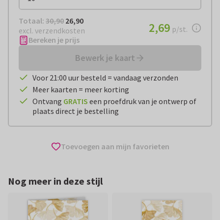
Totaal:
€ 26,90
Totaal:
30,90
26,90
€ 2,69
2,69
per stuk
p/st.
excl. verzendkosten
Bereken je prijs
Bewerk je kaart
Voor 21:00 uur besteld = vandaag verzonden
Meer kaarten = meer korting
Ontvang
GRATIS
een proefdruk van je ontwerp of
plaats direct je bestelling
Toevoegen aan mijn favorieten
Nog meer in deze stijl