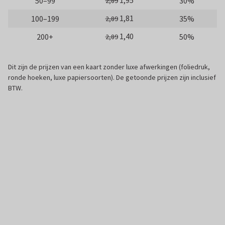
1,95
50–99
30%
2,89
1,81
100–199
35%
2,89
1,40
200+
50%
2,89
Dit zijn de prijzen van een kaart zonder luxe afwerkingen (foliedruk,
ronde hoeken, luxe papiersoorten). De getoonde prijzen zijn inclusief
BTW.