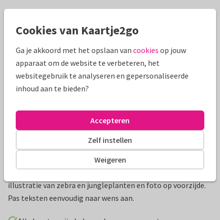
Mooie extra's bij je kaart
Cookies van Kaartje2go
Ga je akkoord met het opslaan van
cookies
op jouw
apparaat om de website te verbeteren, het
websitegebruik te analyseren en gepersonaliseerde
inhoud aan te bieden?
Accepteren
Zelf instellen
Productinformatie
Weigeren
Stijlvol en trendy uitnodiging eerste communie met
illustratie van zebra en jungleplanten en foto op voorzijde.
Pas teksten eenvoudig naar wens aan.