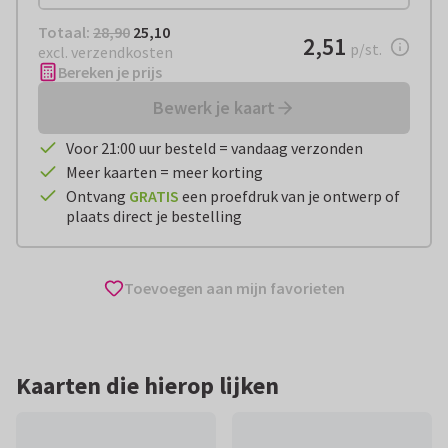
Totaal:
€ 25,10
Totaal:
28,90
25,10
€ 2,51
2,51
per stuk
p/st.
excl. verzendkosten
Bereken je prijs
Bewerk je kaart
Voor 21:00 uur besteld = vandaag verzonden
Meer kaarten = meer korting
Ontvang
GRATIS
een proefdruk van je ontwerp of
plaats direct je bestelling
Toevoegen aan mijn favorieten
Kaarten die hierop lijken