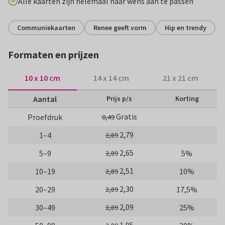
Alle kaarten zijn helemaal naar wens aan te passen
Communiekaarten
Renee geeft vorm
Hip en trendy
Formaten en prijzen
10 x 10 cm
14 x 14 cm
21 x 21 cm
Aantal
Prijs p/s
Korting
Gratis
Proefdruk
0,49
2,79
1–4
2,89
2,65
5–9
5%
2,89
2,51
10–19
10%
2,89
2,30
20–29
17,5%
2,89
2,09
30–49
25%
2,89