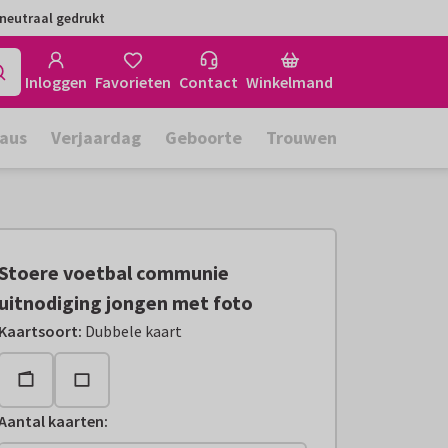
neutraal gedrukt
Inloggen
Favorieten
Contact
Winkelmand
aus
Verjaardag
Geboorte
Trouwen
Stoere voetbal communie
uitnodiging jongen met foto
Kaartsoort
:
Dubbele kaart
Aantal kaarten
: