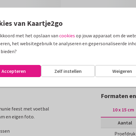
kies van Kaartje2go
akkoord met het opslaan van
cookies
op jouw apparaat om de webs
eren, het websitegebruik te analyseren en gepersonaliseerde inh
 bieden?
Accepteren
Zelf instellen
Weigeren
Formaten en 
munie feest met voetbal
10 x 15 cm
m en eigen foto.
Aantal
assen
Proefdruk