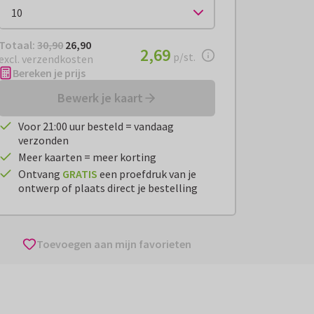
Totaal:
€ 26,90
Totaal:
30,90
26,90
€ 2,69
2,69
per stuk
p/st.
excl. verzendkosten
Bereken je prijs
Bewerk je kaart
Voor 21:00 uur besteld = vandaag
verzonden
Meer kaarten = meer korting
Ontvang
GRATIS
een proefdruk van je
ontwerp of plaats direct je bestelling
Toevoegen aan mijn favorieten