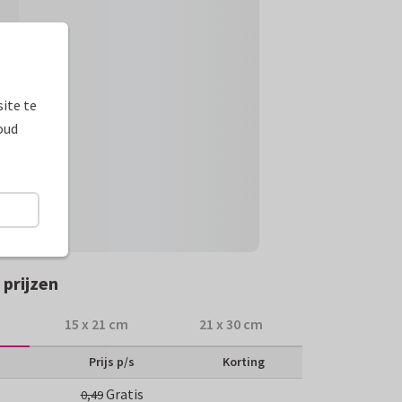
ite te
oud
prijzen
15 x 21 cm
21 x 30 cm
Prijs p/s
Korting
Gratis
0,49