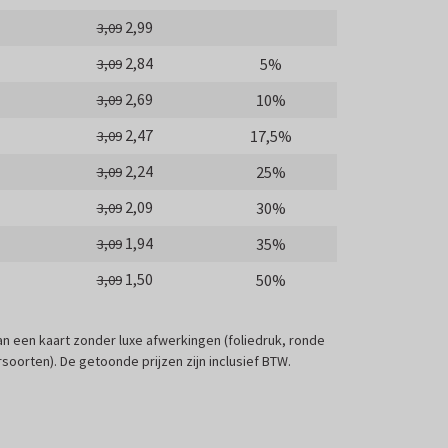
2,99
3,09
2,84
5%
3,09
2,69
10%
3,09
2,47
17,5%
3,09
2,24
25%
3,09
2,09
30%
3,09
1,94
35%
3,09
1,50
50%
3,09
 van een kaart zonder luxe afwerkingen (foliedruk, ronde
soorten). De getoonde prijzen zijn inclusief BTW.