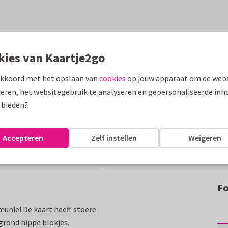
kies van Kaartje2go
akkoord met het opslaan van
cookies
op jouw apparaat om de webs
eren, het websitegebruik te analyseren en gepersonaliseerde inh
 bieden?
Accepteren
Zelf instellen
Weigeren
Fo
munie! De kaart heeft stoere
rgrond hippe blokjes.