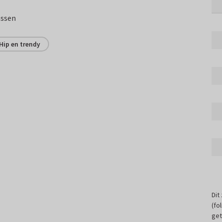
assen
Hip en trendy
Dit
(fo
get