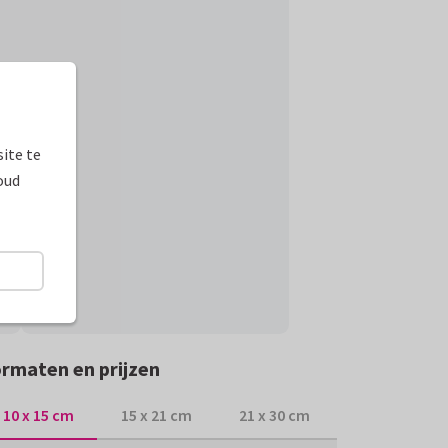
ite te
oud
rmaten en prijzen
10 x 15 cm
15 x 21 cm
21 x 30 cm