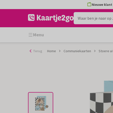
Ga
Nieuwe klant 
naar
de
inhoud
Menu
Terug
Home
Communiekaarten
Stoere ui