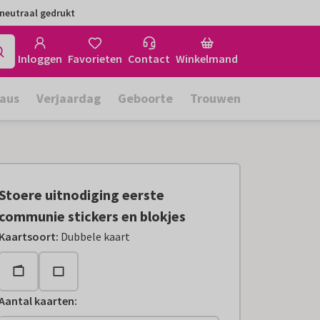
neutraal gedrukt
Inloggen
Favorieten
Contact
Winkelmand
aus
Verjaardag
Geboorte
Trouwen
Stoere uitnodiging eerste
communie stickers en blokjes
Kaartsoort
:
Dubbele kaart
Aantal kaarten
: