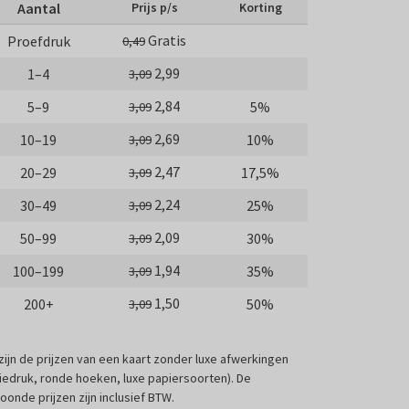
Aantal
Prijs p/s
Korting
Gratis
Proefdruk
0,49
2,99
1–4
3,09
2,84
5–9
5%
3,09
2,69
10–19
10%
3,09
2,47
20–29
17,5%
3,09
2,24
30–49
25%
3,09
2,09
50–99
30%
3,09
1,94
100–199
35%
3,09
1,50
200+
50%
3,09
 zijn de prijzen van een kaart zonder luxe afwerkingen
liedruk, ronde hoeken, luxe papiersoorten). De
oonde prijzen zijn inclusief BTW.