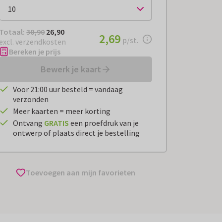
Totaal:
€ 26,90
Totaal:
30,90
26,90
€ 2,69
2,69
per stuk
p/st.
excl. verzendkosten
Bereken je prijs
Bewerk je kaart
Voor 21:00 uur besteld = vandaag
verzonden
Meer kaarten = meer korting
Ontvang
GRATIS
een proefdruk van je
ontwerp of plaats direct je bestelling
Toevoegen aan mijn favorieten