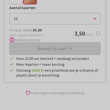
Aantal kaarten
:
Totaal:
€ 35,00
Totaal:
38,80
35,00
€ 3,50
3,50
per stuk
p/st.
excl. verzendkosten
Bereken je prijs
Bewerk je kaart
Voor 21:00 uur besteld = vandaag verzonden
Meer kaarten = meer korting
Ontvang
GRATIS
een proefdruk van je ontwerp of
plaats direct je bestelling
Toevoegen aan mijn favorieten