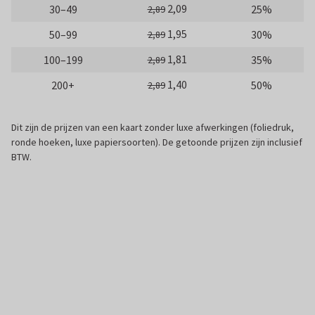
2,09
30–49
25%
2,89
1,95
50–99
30%
2,89
1,81
100–199
35%
2,89
1,40
200+
50%
2,89
Dit zijn de prijzen van een kaart zonder luxe afwerkingen (foliedruk,
ronde hoeken, luxe papiersoorten). De getoonde prijzen zijn inclusief
BTW.