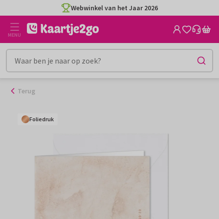
Ga
Webwinkel van het Jaar 2026
naar
de
MENU
inhoud
Terug
Foliedruk
Foliedruk
Foliedruk
Foliedruk
Foliedruk