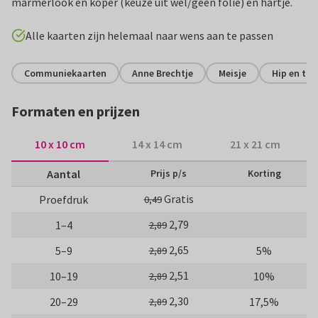
marmerlook en koper (keuze uit wel/geen folie) en hartje.
Alle kaarten zijn helemaal naar wens aan te passen
Communiekaarten
Anne Brechtje
Meisje
Hip en tre
Formaten en prijzen
10 x 10 cm
14 x 14 cm
21 x 21 cm
Aantal
Prijs p/s
Korting
Gratis
Proefdruk
0,49
2,79
1–4
2,89
2,65
5–9
5%
2,89
2,51
10–19
10%
2,89
2,30
20–29
17,5%
2,89