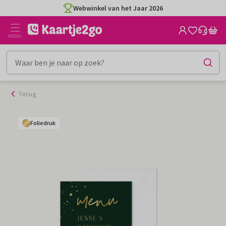
Ga
Webwinkel van het Jaar 2026
naar
de
MENU
inhoud
Terug
Foliedruk
Foliedruk
Foliedruk