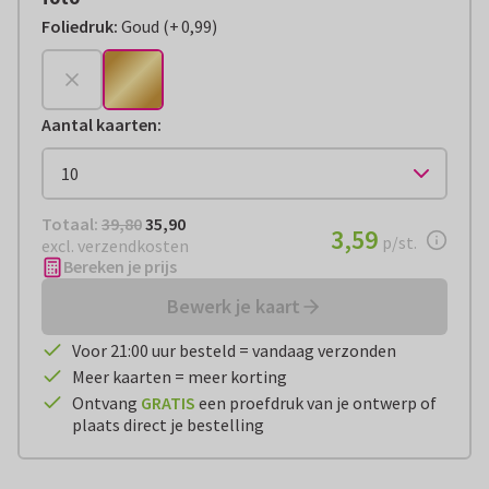
Foliedruk
:
Goud
(
+
0,99
)
+
€ 0,99
Aantal kaarten
:
Totaal:
€ 35,90
Totaal:
39,80
35,90
€ 3,59
3,59
per stuk
p/st.
excl. verzendkosten
Bereken je prijs
Bewerk je kaart
Voor 21:00 uur besteld = vandaag verzonden
Meer kaarten = meer korting
Ontvang
GRATIS
een proefdruk van je ontwerp of
plaats direct je bestelling