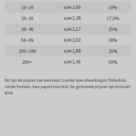
2,60
10–19
10%
2,99
2,38
20–29
17,5%
2,99
2,17
30–49
25%
2,99
2,02
50–99
30%
2,99
1,88
100–199
35%
2,99
1,45
200+
50%
2,99
Dit zijn de prijzen van een kaart zonder luxe afwerkingen (foliedruk,
ronde hoeken, luxe papiersoorten). De getoonde prijzen zijn inclusief
BTW.