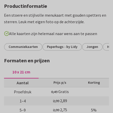
Productinformatie
Een stoere en stijlvolle menukaart met gouden spetters en
sterren. Leuk met eigen foto op de achterzijde.
Alle kaarten zijn helemaal naar wens aan te passen
Communiekaarten
Paperhugs - by Lidy
Jongen
Hip
Formaten en prijzen
10 x 21 cm
Aantal
Prijs p/s
Korting
Gratis
Proefdruk
0,49
2,89
1–4
2,99
2,75
5–9
5%
2,99