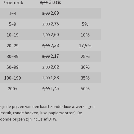
Gratis
Proefdruk
0,49
2,89
1–4
2,99
2,75
5–9
5%
2,99
2,60
10–19
10%
2,99
2,38
20–29
17,5%
2,99
2,17
30–49
25%
2,99
2,02
50–99
30%
2,99
1,88
100–199
35%
2,99
1,45
200+
50%
2,99
 zijn de prijzen van een kaart zonder luxe afwerkingen
liedruk, ronde hoeken, luxe papiersoorten). De
oonde prijzen zijn inclusief BTW.