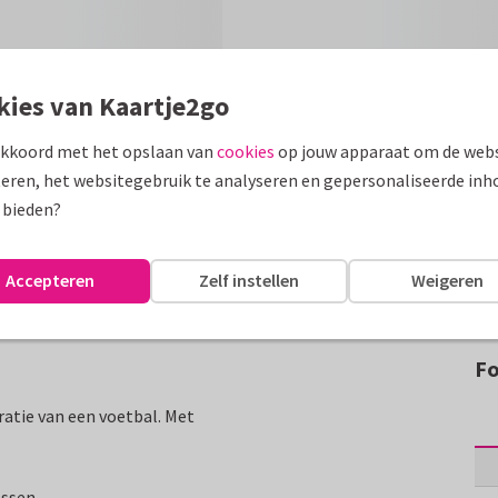
kies van Kaartje2go
akkoord met het opslaan van
cookies
op jouw apparaat om de webs
eren, het websitegebruik te analyseren en gepersonaliseerde inh
 bieden?
Accepteren
Zelf instellen
Weigeren
Fo
atie van een voetbal. Met
assen