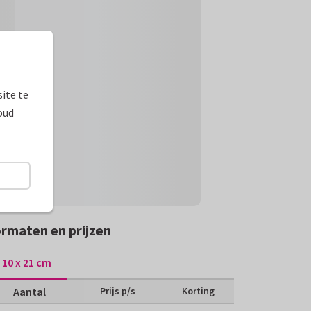
ite te
oud
rmaten en prijzen
10 x 21 cm
Aantal
Prijs p/s
Korting