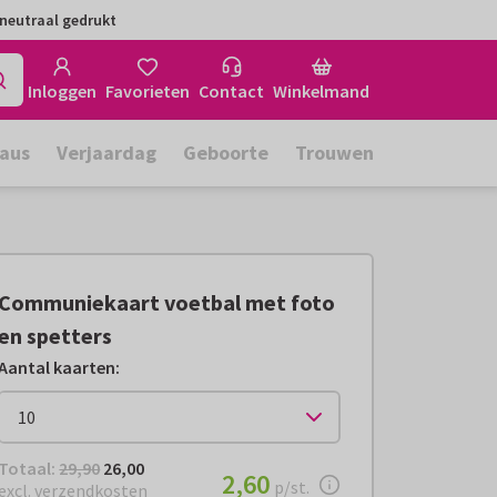
neutraal gedrukt
Inloggen
Favorieten
Contact
Winkelmand
aus
Verjaardag
Geboorte
Trouwen
Communiekaart voetbal met foto
en spetters
Aantal kaarten
:
Totaal:
€ 26,00
Totaal:
29,90
26,00
€ 2,60
2,60
per stuk
p/st.
excl. verzendkosten