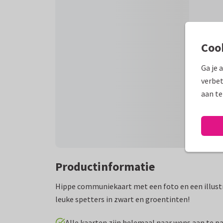
Coo
Ga je 
verbet
aan te
Productinformatie
Hippe communiekaart met een foto en een illustr
leuke spetters in zwart en groentinten!
Alle kaarten zijn helemaal naar wens aan te p