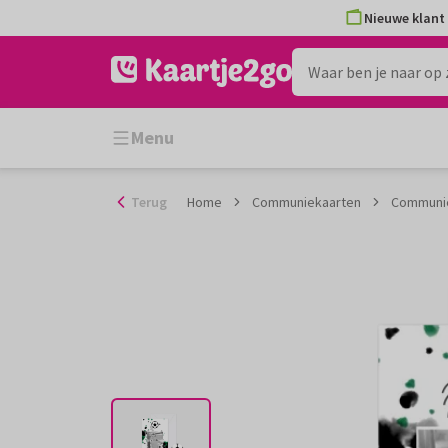
Ga
Nieuwe klant 
naar
de
inhoud
Menu
Terug
Home
Communiekaarten
Communie