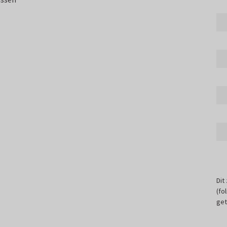
Dit
(fo
get