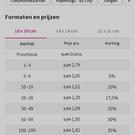
Communiekaarten
Paperhugs - by Lidy
Jongen
Hip
Formaten en prijzen
10 x 10 cm
14 x 14 cm
21 x 21 cm
Aantal
Prijs p/s
Korting
Gratis
Proefdruk
0,49
2,79
1–4
2,89
2,65
5–9
5%
2,89
2,51
10–19
10%
2,89
2,30
20–29
17,5%
2,89
2,09
30–49
25%
2,89
1,95
50–99
30%
2,89
1,81
100–199
35%
2,89