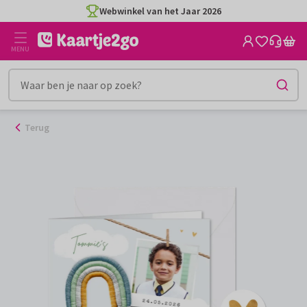
Ga
Webwinkel van het Jaar 2026
naar
de
MENU
inhoud
Terug