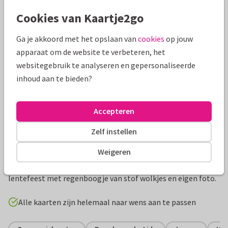
Mooie extra's bij je kaart
Cookies van Kaartje2go
Ga je akkoord met het opslaan van
cookies
op jouw
apparaat om de website te verbeteren, het
websitegebruik te analyseren en gepersonaliseerde
inhoud aan te bieden?
Accepteren
Zelf instellen
Productinformatie
Weigeren
Een lief uitnodigingskaartje voor een communie of
lentefeest met regenboogje van stof wolkjes en eigen foto.
Alle kaarten zijn helemaal naar wens aan te passen