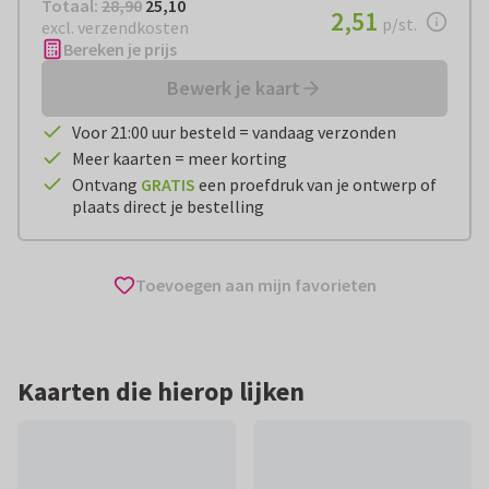
Totaal:
€ 25,10
Totaal:
28,90
25,10
€ 2,51
2,51
per stuk
p/st.
excl. verzendkosten
Bereken je prijs
Bewerk je kaart
Voor 21:00 uur besteld = vandaag verzonden
Meer kaarten = meer korting
Ontvang
GRATIS
een proefdruk van je ontwerp of
plaats direct je bestelling
Toevoegen aan mijn favorieten
Kaarten die hierop lijken