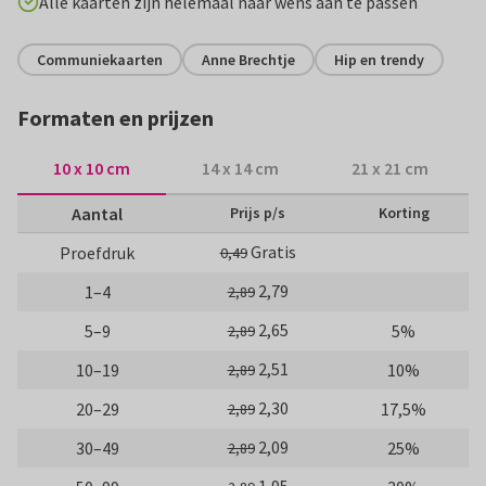
Alle kaarten zijn helemaal naar wens aan te passen
Communiekaarten
Anne Brechtje
Hip en trendy
Formaten en prijzen
10 x 10 cm
14 x 14 cm
21 x 21 cm
Aantal
Prijs p/s
Korting
Gratis
Proefdruk
0,49
2,79
1–4
2,89
2,65
5–9
5%
2,89
2,51
10–19
10%
2,89
2,30
20–29
17,5%
2,89
2,09
30–49
25%
2,89