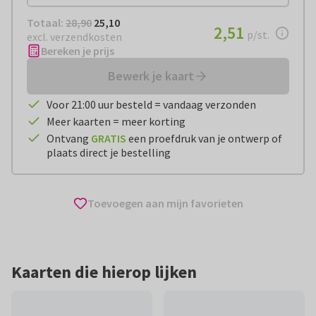
Totaal:
€ 25,10
Totaal:
28,90
25,10
€ 2,51
2,51
per stuk
p/st.
excl. verzendkosten
Bereken je prijs
Bewerk je kaart
Voor 21:00 uur besteld = vandaag verzonden
Meer kaarten = meer korting
Ontvang
GRATIS
een proefdruk van je ontwerp of
plaats direct je bestelling
Toevoegen aan mijn favorieten
Kaarten die hierop lijken