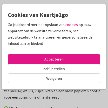
Mooie extra's bij je kaart
Cookies van Kaartje2go
Ga je akkoord met het opslaan van
cookies
op jouw
apparaat om de website te verbeteren, het
websitegebruik te analyseren en gepersonaliseerde
inhoud aan te bieden?
Accepteren
Zelf instellen
Productinformatie
Weigeren
Hippe en lieve uitnodiging met een oceaan illustratie met
zeemeeuw, walvis, visjes, krab en een klein papieren bootje,
voor een communie of lentefeest