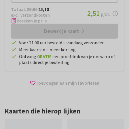
Totaal:
€ 25,10
Totaal:
28,90
25,10
€ 2,51
2,51
per stuk
p/st.
excl. verzendkosten
Bereken je prijs
Bewerk je kaart
Voor 21:00 uur besteld = vandaag verzonden
Meer kaarten = meer korting
Ontvang
GRATIS
een proefdruk van je ontwerp of
plaats direct je bestelling
Toevoegen aan mijn favorieten
Kaarten die hierop lijken