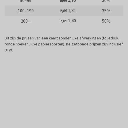
1,95
50–99
30%
2,89
1,81
100–199
35%
2,89
1,40
200+
50%
2,89
Dit zijn de prijzen van een kaart zonder luxe afwerkingen (foliedruk,
ronde hoeken, luxe papiersoorten). De getoonde prijzen zijn inclusief
BTW.