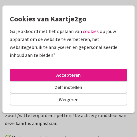
Mooie extra's bij je kaart
Cookies van Kaartje2go
Ga je akkoord met het opslaan van
cookies
op jouw
apparaat om de website te verbeteren, het
websitegebruik te analyseren en gepersonaliseerde
inhoud aan te bieden?
Accepteren
Zelf instellen
Productinformatie
Weigeren
Stoere uitnodiging voor een communiefeest met een
zwart/witte leopard en spetters! De achtergrondkleur van
deze kaart is aanpasbaar.