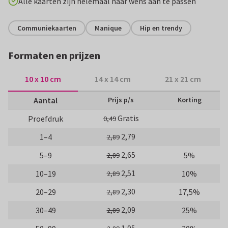
Alle kaarten zijn helemaal naar wens aan te passen
Communiekaarten
Manique
Hip en trendy
Formaten en prijzen
10 x 10 cm
14 x 14 cm
21 x 21 cm
Aantal
Prijs p/s
Korting
Gratis
Proefdruk
0,49
2,79
1–4
2,89
2,65
5–9
5%
2,89
2,51
10–19
10%
2,89
2,30
20–29
17,5%
2,89
2,09
30–49
25%
2,89