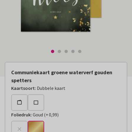
Communiekaart groene waterverf gouden
spetters
Kaartsoort
:
Dubbele kaart
Foliedruk
:
Goud
(
+
0,99
)
+
€ 0,99