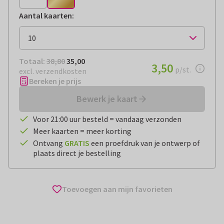
Aantal kaarten
:
Totaal:
€ 35,00
Totaal:
38,80
35,00
€ 3,50
3,50
per stuk
p/st.
excl. verzendkosten
Bereken je prijs
Bewerk je kaart
Voor 21:00 uur besteld = vandaag verzonden
Meer kaarten = meer korting
Ontvang
GRATIS
een proefdruk van je ontwerp of
plaats direct je bestelling
Toevoegen aan mijn favorieten