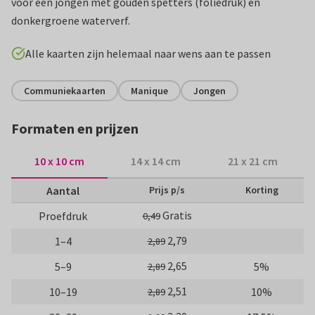
voor een jongen met gouden spetters (foliedruk) en
donkergroene waterverf.
Alle kaarten zijn helemaal naar wens aan te passen
Communiekaarten
Manique
Jongen
Formaten en prijzen
10 x 10 cm
14 x 14 cm
21 x 21 cm
Aantal
Prijs p/s
Korting
Gratis
Proefdruk
0,49
2,79
1–4
2,89
2,65
5–9
5%
2,89
2,51
10–19
10%
2,89