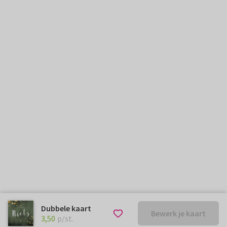
Dubbele kaart
Bewerk je kaart
€ 3,50
p/st.
3,50
p/st.