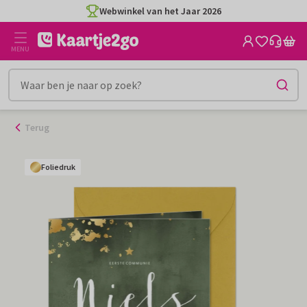
Ga
Webwinkel van het Jaar 2026
naar
de
MENU
inhoud
Terug
Foliedruk
Foliedruk
Foliedruk
Foliedruk
Foliedruk