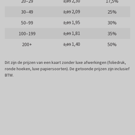
2,30
20–29
17,5%
2,89
2,09
30–49
25%
2,89
1,95
50–99
30%
2,89
1,81
100–199
35%
2,89
1,40
200+
50%
2,89
Dit zijn de prijzen van een kaart zonder luxe afwerkingen (foliedruk,
ronde hoeken, luxe papiersoorten). De getoonde prijzen zijn inclusief
BTW.