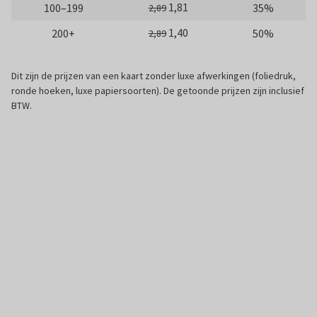
1,81
100–199
35%
2,89
1,40
200+
50%
2,89
Dit zijn de prijzen van een kaart zonder luxe afwerkingen (foliedruk,
ronde hoeken, luxe papiersoorten). De getoonde prijzen zijn inclusief
BTW.