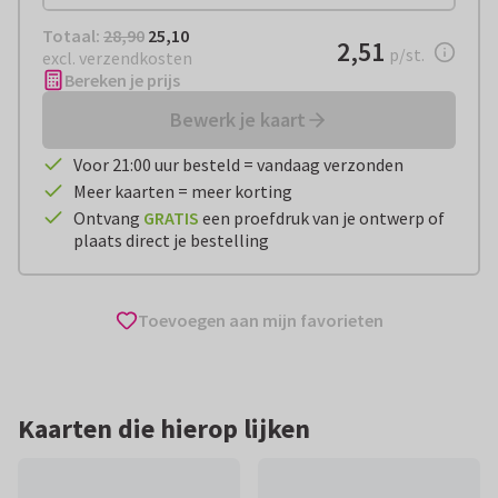
Totaal:
€ 25,10
Totaal:
28,90
25,10
€ 2,51
2,51
per stuk
p/st.
excl. verzendkosten
Bereken je prijs
Bewerk je kaart
Voor 21:00 uur besteld = vandaag verzonden
Meer kaarten = meer korting
Ontvang
GRATIS
een proefdruk van je ontwerp of
plaats direct je bestelling
Toevoegen aan mijn favorieten
Kaarten die hierop lijken