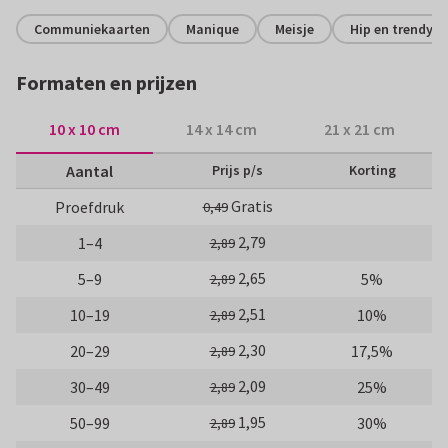
Communiekaarten
Manique
Meisje
Hip en trendy
Formaten en prijzen
10 x 10 cm
14 x 14 cm
21 x 21 cm
Aantal
Prijs p/s
Korting
Gratis
Proefdruk
0,49
2,79
1–4
2,89
2,65
5–9
5%
2,89
2,51
10–19
10%
2,89
2,30
20–29
17,5%
2,89
2,09
30–49
25%
2,89
1,95
50–99
30%
2,89