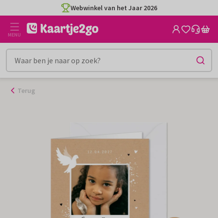
Ga
Webwinkel van het Jaar 2026
naar
de
MENU
inhoud
Terug