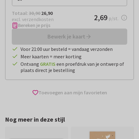
Totaal:
€ 26,90
Totaal:
30,90
26,90
€ 2,69
2,69
per stuk
p/st.
excl. verzendkosten
Bereken je prijs
Bewerk je kaart
Voor 21:00 uur besteld = vandaag verzonden
Meer kaarten = meer korting
Ontvang
GRATIS
een proefdruk van je ontwerp of
plaats direct je bestelling
Toevoegen aan mijn favorieten
Nog meer in deze stijl