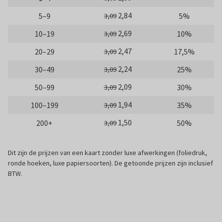
2,84
5–9
5%
3,09
2,69
10–19
10%
3,09
2,47
20–29
17,5%
3,09
2,24
30–49
25%
3,09
2,09
50–99
30%
3,09
1,94
100–199
35%
3,09
1,50
200+
50%
3,09
Dit zijn de prijzen van een kaart zonder luxe afwerkingen (foliedruk,
ronde hoeken, luxe papiersoorten). De getoonde prijzen zijn inclusief
BTW.