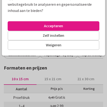
websitegebruik te analyseren en gepersonaliseerde
inhoud aan te bieden?
Productinformatie
Een hippe uitnodigingskaart voor een communie met eigen
Accepteren
foto en witte duif op een kraftpapier achtergrond.
Zelf instellen
Alle kaarten zijn helemaal naar wens aan te passen
Weigeren
Communiekaarten
Paperhugs - by Lidy
Hip en trendy
Formaten en prijzen
10 x 15 cm
15 x 21 cm
21 x 30 cm
Aantal
Prijs p/s
Korting
Gratis
Proefdruk
0,49
2,99
1–4
3,09