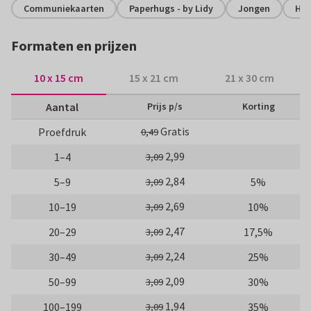
Communiekaarten
Paperhugs - by Lidy
Jongen
Hip
Formaten en prijzen
10 x 15 cm
15 x 21 cm
21 x 30 cm
Aantal
Prijs p/s
Korting
Gratis
Proefdruk
0,49
2,99
1–4
3,09
2,84
5–9
5%
3,09
2,69
10–19
10%
3,09
2,47
20–29
17,5%
3,09
2,24
30–49
25%
3,09
2,09
50–99
30%
3,09
1,94
100–199
35%
3,09