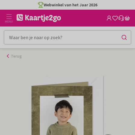
Ga
Webwinkel van het Jaar 2026
naar
de
MENU
inhoud
Terug