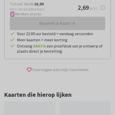
Totaal:
€ 26,90
Totaal:
30,90
26,90
€ 2,69
2,69
per stuk
p/st.
excl. verzendkosten
Bereken je prijs
Bewerk je kaart
Voor 21:00 uur besteld = vandaag verzonden
Meer kaarten = meer korting
Ontvang
GRATIS
een proefdruk van je ontwerp of
plaats direct je bestelling
Toevoegen aan mijn favorieten
Kaarten die hierop lijken