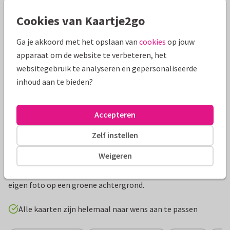
Mooie extra's bij je kaart
Cookies van Kaartje2go
Ga je akkoord met het opslaan van
cookies
op jouw
apparaat om de website te verbeteren, het
websitegebruik te analyseren en gepersonaliseerde
inhoud aan te bieden?
Accepteren
Zelf instellen
Productinformatie
Weigeren
Een stoere uitnodigingskaart voor een communiefeest met
eigen foto op een groene achtergrond.
Alle kaarten zijn helemaal naar wens aan te passen