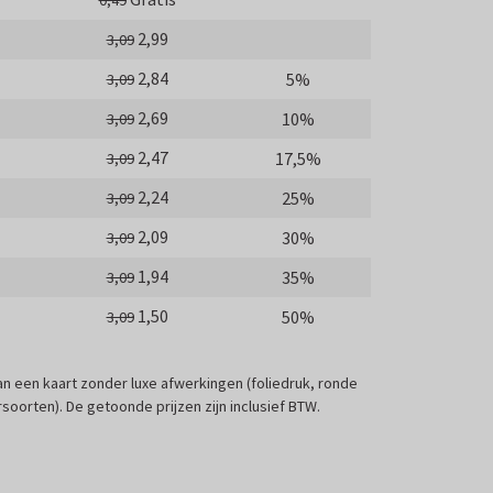
0,49
2,99
3,09
2,84
5%
3,09
2,69
10%
3,09
2,47
17,5%
3,09
2,24
25%
3,09
2,09
30%
3,09
1,94
35%
3,09
1,50
50%
3,09
 van een kaart zonder luxe afwerkingen (foliedruk, ronde
soorten). De getoonde prijzen zijn inclusief BTW.