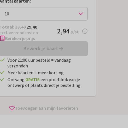
Aantal kaarten
:
Totaal:
€ 29,40
Totaal:
33,40
29,40
€ 2,94
2,94
per stuk
p/st.
excl. verzendkosten
Bereken je prijs
Bewerk je kaart
Voor 21:00 uur besteld = vandaag
verzonden
Meer kaarten = meer korting
Ontvang
GRATIS
een proefdruk van je
ontwerp of plaats direct je bestelling
Toevoegen aan mijn favorieten