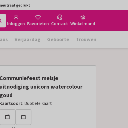
neutraal gedrukt
Inloggen
Favorieten
Contact
Winkelmand
aus
Verjaardag
Geboorte
Trouwen
Communiefeest meisje
uitnodiging unicorn watercolour
goud
Kaartsoort
:
Dubbele kaart