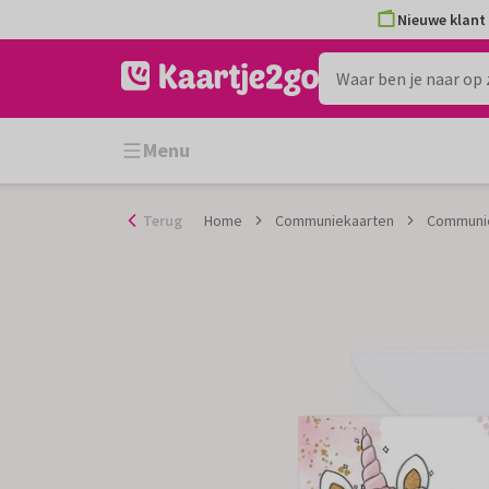
Ga
Nieuwe klant 
naar
de
inhoud
Menu
Terug
Home
Communiekaarten
Communie