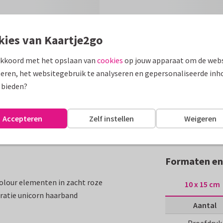
kies van Kaartje2go
akkoord met het opslaan van
cookies
op jouw apparaat om de webs
eren, het websitegebruik te analyseren en gepersonaliseerde inh
 bieden?
Accepteren
Zelf instellen
Weigeren
Formaten en 
olour elementen in zacht roze
10 x 15 cm
ratie unicorn haarband
Aantal