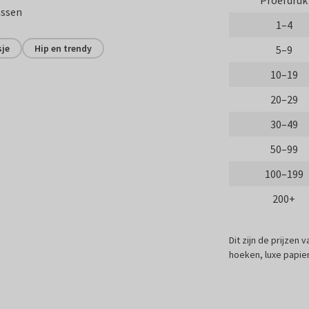
Proefdruk
assen
1–4
sje
Hip en trendy
5–9
10–19
20–29
30–49
50–99
100–199
200+
Dit zijn de prijzen
hoeken, luxe papier