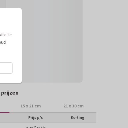
ite te
oud
prijzen
15 x 21 cm
21 x 30 cm
Prijs p/s
Korting
Gratis