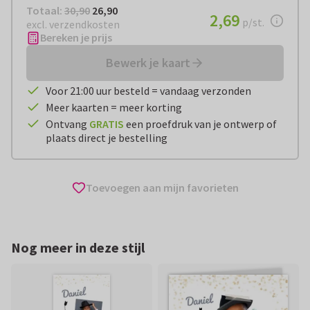
Totaal:
€ 26,90
Totaal:
30,90
26,90
€ 2,69
2,69
per stuk
p/st.
excl. verzendkosten
Bereken je prijs
Bewerk je kaart
Voor 21:00 uur besteld = vandaag verzonden
Meer kaarten = meer korting
Ontvang
GRATIS
een proefdruk van je ontwerp of
plaats direct je bestelling
Toevoegen aan mijn favorieten
Nog meer in deze stijl