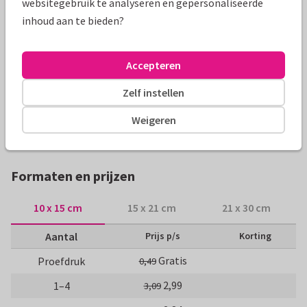
websitegebruik te analyseren en gepersonaliseerde
inhoud aan te bieden?
Productinformatie
Leuke en vrolijke uitnodiging voor je communie met eigen
Accepteren
foto en doodles met christelijke symbolen.
Zelf instellen
Alle kaarten zijn helemaal naar wens aan te passen
Weigeren
Communiekaarten
Kaatje's Design
Hip en trendy
Formaten en prijzen
10 x 15 cm
15 x 21 cm
21 x 30 cm
Aantal
Prijs p/s
Korting
Gratis
Proefdruk
0,49
2,99
1–4
3,09