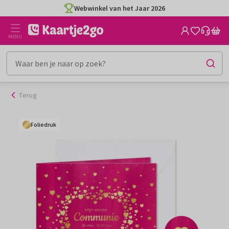
Ga
Webwinkel van het Jaar 2026
naar
de
MENU
inhoud
Terug
Foliedruk
Foliedruk
Foliedruk
Foliedruk
Foliedruk