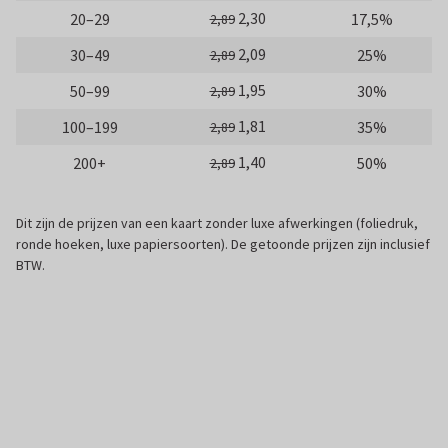
2,30
20–29
17,5%
2,89
2,09
30–49
25%
2,89
1,95
50–99
30%
2,89
1,81
100–199
35%
2,89
1,40
200+
50%
2,89
Dit zijn de prijzen van een kaart zonder luxe afwerkingen (foliedruk,
ronde hoeken, luxe papiersoorten). De getoonde prijzen zijn inclusief
BTW.