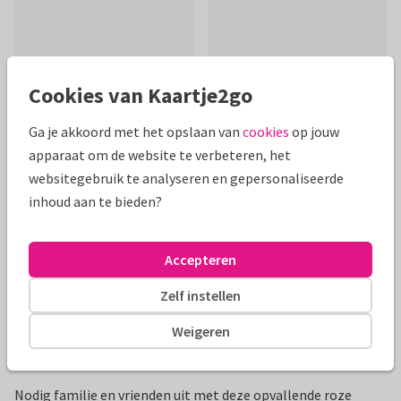
Cookies van Kaartje2go
Mooie extra's bij je kaart
Ga je akkoord met het opslaan van
cookies
op jouw
apparaat om de website te verbeteren, het
websitegebruik te analyseren en gepersonaliseerde
inhoud aan te bieden?
Accepteren
Zelf instellen
Weigeren
Productinformatie
Nodig familie en vrienden uit met deze opvallende roze