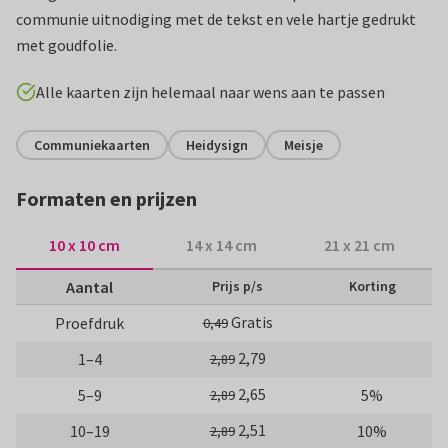
communie uitnodiging met de tekst en vele hartje gedrukt
met goudfolie.
Alle kaarten zijn helemaal naar wens aan te passen
Communiekaarten
Heidysign
Meisje
Formaten en prijzen
10 x 10 cm
14 x 14 cm
21 x 21 cm
Aantal
Prijs p/s
Korting
Gratis
Proefdruk
0,49
2,79
1–4
2,89
2,65
5–9
5%
2,89
2,51
10–19
10%
2,89