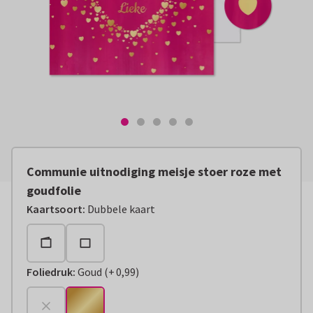
Communie uitnodiging meisje stoer roze met
goudfolie
Kaartsoort
:
Dubbele kaart
Foliedruk
:
Goud
(
+
0,99
)
+
€ 0,99