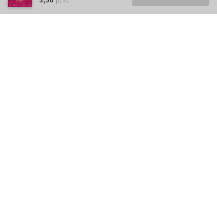
Kunnen we je ergens mee
helpen?
Neem gerust contact met ons op.
info@kaartje2go.nl
Meestgestelde vragen
Klantenservice
Over
Kaartje2go