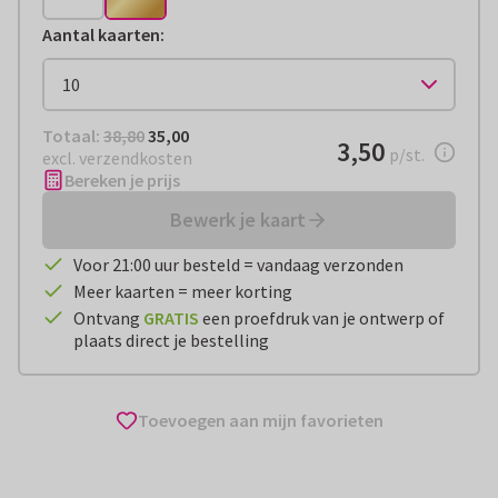
Aantal kaarten
:
Totaal:
€ 35,00
Totaal:
38,80
35,00
€ 3,50
3,50
per stuk
p/st.
excl. verzendkosten
Bereken je prijs
Bewerk je kaart
Voor 21:00 uur besteld = vandaag verzonden
Meer kaarten = meer korting
Ontvang
GRATIS
een proefdruk van je ontwerp of
plaats direct je bestelling
Toevoegen aan mijn favorieten