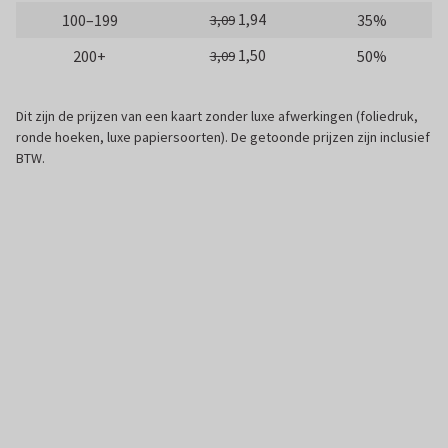
1,94
100–199
35%
3,09
1,50
200+
50%
3,09
Dit zijn de prijzen van een kaart zonder luxe afwerkingen (foliedruk,
ronde hoeken, luxe papiersoorten). De getoonde prijzen zijn inclusief
BTW.