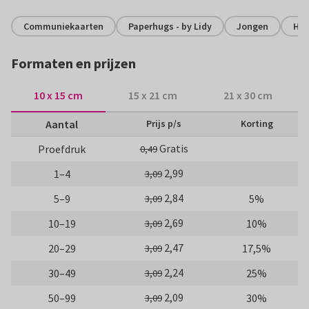
Communiekaarten
Paperhugs - by Lidy
Jongen
Hip
Formaten en prijzen
10 x 15 cm
15 x 21 cm
21 x 30 cm
Aantal
Prijs p/s
Korting
Gratis
Proefdruk
0,49
2,99
1–4
3,09
2,84
5–9
5%
3,09
2,69
10–19
10%
3,09
2,47
20–29
17,5%
3,09
2,24
30–49
25%
3,09
2,09
50–99
30%
3,09