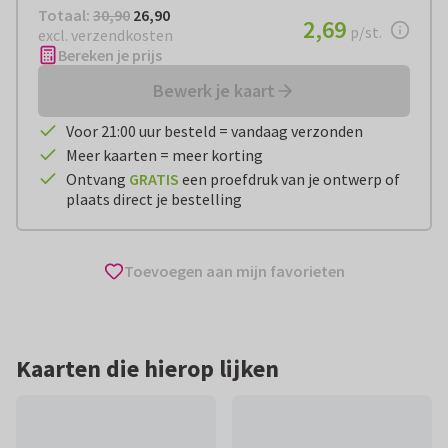
Totaal:
€ 26,90
Totaal:
30,90
26,90
€ 2,69
2,69
per stuk
p/st.
excl. verzendkosten
Bereken je prijs
Bewerk je kaart
Voor 21:00 uur besteld = vandaag verzonden
Meer kaarten = meer korting
Ontvang
GRATIS
een proefdruk van je ontwerp of
plaats direct je bestelling
Toevoegen aan mijn favorieten
Kaarten die hierop lijken