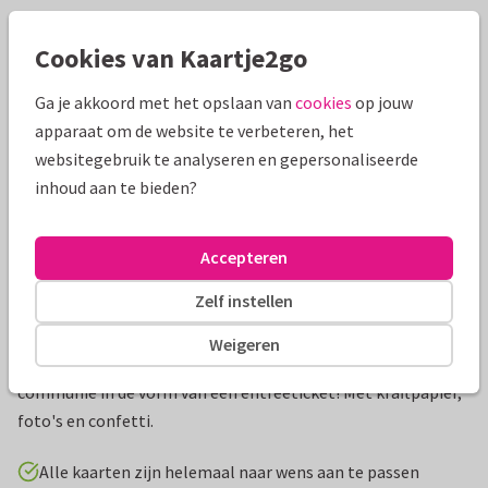
Mooie extra's bij je kaart
Cookies van Kaartje2go
Ga je akkoord met het opslaan van
cookies
op jouw
apparaat om de website te verbeteren, het
websitegebruik te analyseren en gepersonaliseerde
inhoud aan te bieden?
Accepteren
Zelf instellen
Productinformatie
Weigeren
Een hippe uitnodigingskaart voor een eerste plechtige
communie in de vorm van een entreeticket! Met kraftpapier,
foto's en confetti.
Alle kaarten zijn helemaal naar wens aan te passen