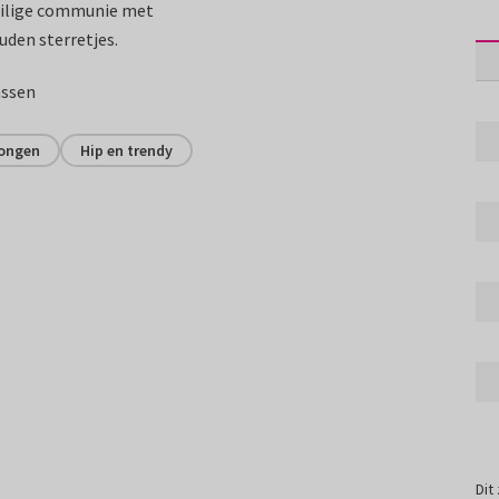
heilige communie met
den sterretjes.
assen
ongen
Hip en trendy
Dit