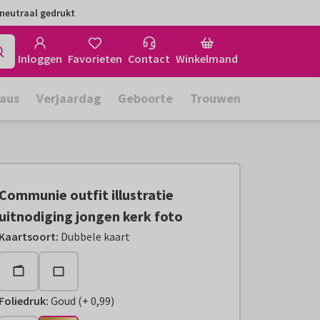
neutraal gedrukt
Inloggen
Favorieten
Contact
Winkelmand
aus
Verjaardag
Geboorte
Trouwen
Communie outfit illustratie
uitnodiging jongen kerk foto
Kaartsoort
:
Dubbele kaart
Foliedruk
:
Goud
(
+
0,99
)
+
€ 0,99