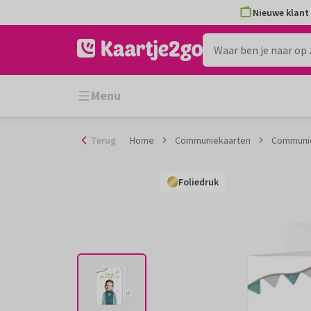
Ga
Nieuwe klant 
naar
de
inhoud
Menu
Terug
Home
Communiekaarten
Communie 
Foliedruk
Foliedruk
Foliedruk
Foliedruk
Foliedruk