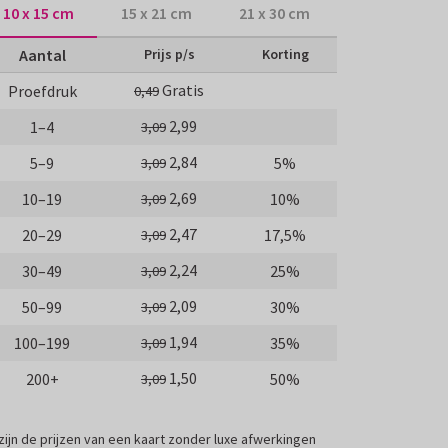
10 x 15 cm
15 x 21 cm
21 x 30 cm
Aantal
Prijs p/s
Korting
Gratis
Proefdruk
0,49
2,99
1–4
3,09
2,84
5–9
5%
3,09
2,69
10–19
10%
3,09
2,47
20–29
17,5%
3,09
2,24
30–49
25%
3,09
2,09
50–99
30%
3,09
1,94
100–199
35%
3,09
1,50
200+
50%
3,09
 zijn de prijzen van een kaart zonder luxe afwerkingen