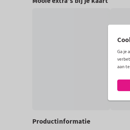
Mooie extra's bij je kaart
Coo
Ga je 
verbet
aan te
Productinformatie