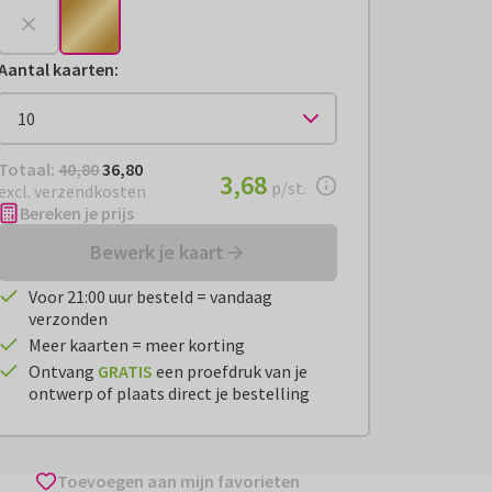
Aantal kaarten
:
Totaal:
€ 36,80
Totaal:
40,80
36,80
€ 3,68
3,68
per stuk
p/st.
excl. verzendkosten
Bereken je prijs
Bewerk je kaart
Voor 21:00 uur besteld = vandaag
verzonden
Meer kaarten = meer korting
Ontvang
GRATIS
een proefdruk van je
ontwerp of plaats direct je bestelling
Toevoegen aan mijn favorieten