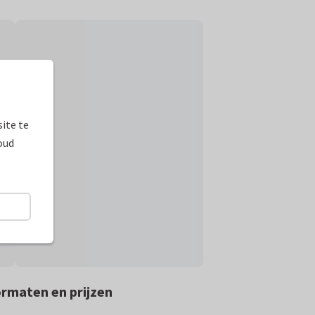
ite te
oud
rmaten en prijzen