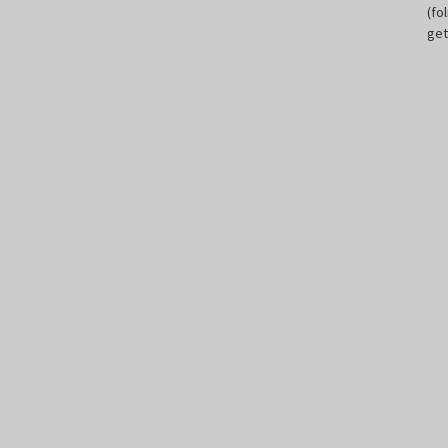
(fo
get