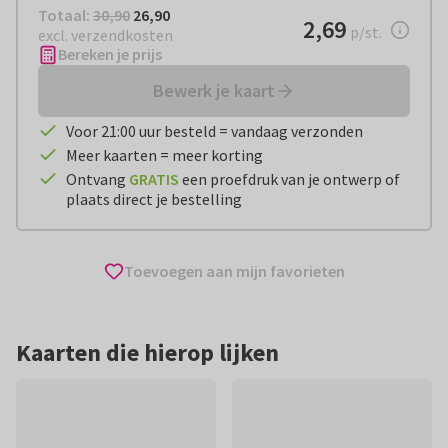
Totaal:
€ 26,90
Totaal:
30,90
26,90
€ 2,69
2,69
per stuk
p/st.
excl. verzendkosten
Bereken je prijs
Bewerk je kaart
Voor 21:00 uur besteld = vandaag verzonden
Meer kaarten = meer korting
Ontvang
GRATIS
een proefdruk van je ontwerp of
plaats direct je bestelling
Toevoegen aan mijn favorieten
Kaarten die hierop lijken