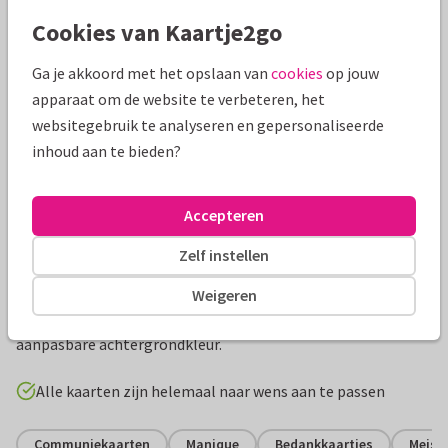
Mooie extra's bij je kaart
Cookies van Kaartje2go
Ga je akkoord met het opslaan van
cookies
op jouw
apparaat om de website te verbeteren, het
websitegebruik te analyseren en gepersonaliseerde
inhoud aan te bieden?
Accepteren
Zelf instellen
Productinformatie
Weigeren
Moderne bedankkaart met een fotocollage (4 foto's) en een
aanpasbare achtergrondkleur.
Alle kaarten zijn helemaal naar wens aan te passen
Communiekaarten
Manique
Bedankkaartjes
Meisje