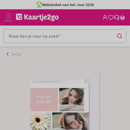
Ga
Webwinkel van het Jaar 2026
naar
de
MENU
inhoud
Terug