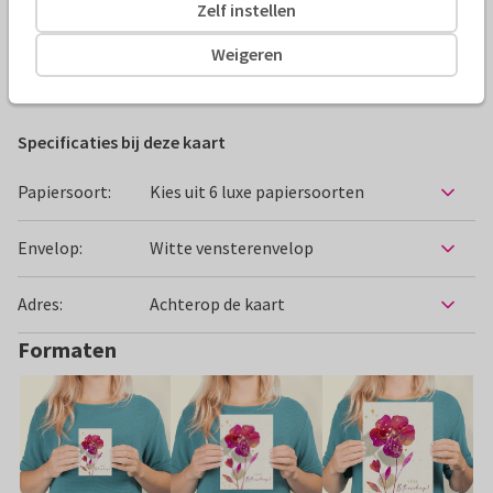
Zelf instellen
Alle kaarten zijn helemaal naar wens aan te passen
Weigeren
Beterschapskaarten
LUCKZ
Vrouw
Bloemen
Specificaties bij deze kaart
Papiersoort:
Kies uit 6 luxe papiersoorten
Envelop:
Witte vensterenvelop
Adres:
Achterop de kaart
Formaten