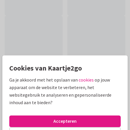
Cookies van Kaartje2go
Ga je akkoord met het opslaan van
cookies
op jouw
apparaat om de website te verbeteren, het
Productinformatie
websitegebruik te analyseren en gepersonaliseerde
inhoud aan te bieden?
Beterschapskaartje met een paars rode bloem en gouden
hartjes (geen echt goud). Geef de zieke een dikke knuffel met
deze originele beterschap kaart.
Accepteren