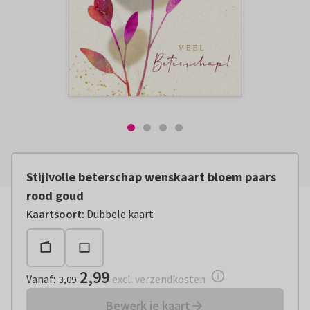
Stijlvolle beterschap wenskaart bloem paars
rood goud
Vanaf:
€ 2,99
excl. verzendkosten
Kaartsoort
:
Dubbele kaart
2,99
Vanaf
:
excl. verzendkosten
3,09
Bewerk je kaart