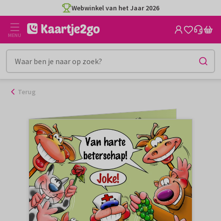
Ga
Webwinkel van het Jaar 2026
naar
de
MENU
inhoud
Terug