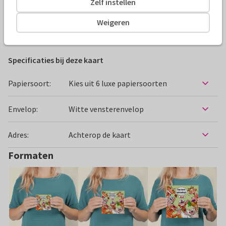
Zelf instellen
Alle kaarten zijn helemaal naar wens aan te passen
Weigeren
Beterschapskaarten
Hans Elsenburg
Vrouw
Dieren
Specificaties bij deze kaart
Papiersoort:
Kies uit 6 luxe papiersoorten
Envelop:
Witte vensterenvelop
Adres:
Achterop de kaart
Formaten