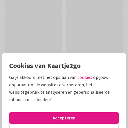
Cookies van Kaartje2go
Ga je akkoord met het opslaan van
cookies
op jouw
apparaat om de website te verbeteren, het
Productinformatie
websitegebruik te analyseren en gepersonaliseerde
inhoud aan te bieden?
Iemand beterschap wensen? Leuke kaart met grappige
dieren met bloemen en fruit in een kring. Alle teksten en de
achtergrondkleur kan je aanpassen.
Accepteren