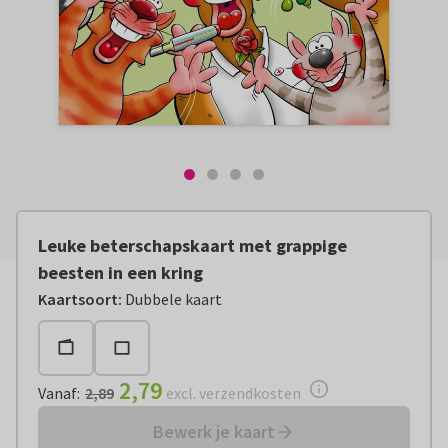
Leuke beterschapskaart met grappige
beesten in een kring
Vanaf:
€ 2,79
excl. verzendkosten
Kaartsoort
:
Dubbele kaart
2,79
Vanaf
:
2,89
excl. verzendkosten
Bewerk je kaart