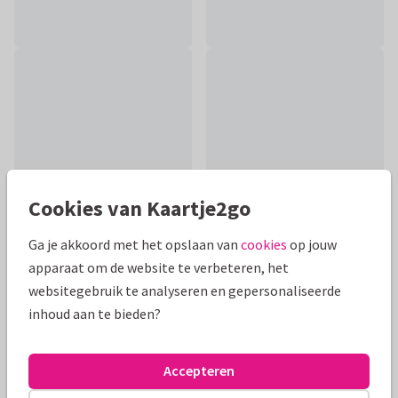
Cookies van Kaartje2go
Ga je akkoord met het opslaan van
cookies
op jouw
apparaat om de website te verbeteren, het
Productinformatie
websitegebruik te analyseren en gepersonaliseerde
inhoud aan te bieden?
Wens iemand veel beterschap met deze winterse kaart met
een foto van bloeiende klimop in de sneeuw. De teksten zijn
aanpasbaar.
Accepteren