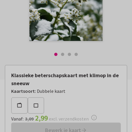
Klassieke beterschapskaart met klimop in de
sneeuw
Vanaf:
€ 2,99
excl. verzendkosten
Kaartsoort
:
Dubbele kaart
2,99
Vanaf
:
3,09
excl. verzendkosten
Bewerk je kaart