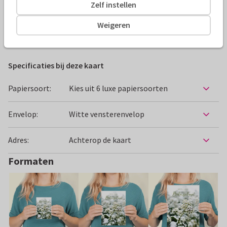
Zelf instellen
Alle kaarten zijn helemaal naar wens aan te passen
Weigeren
Beterschapskaarten
ilse
Man
Vrouw
Bloemen
Specificaties bij deze kaart
Papiersoort:
Kies uit 6 luxe papiersoorten
Envelop:
Witte vensterenvelop
Adres:
Achterop de kaart
Formaten