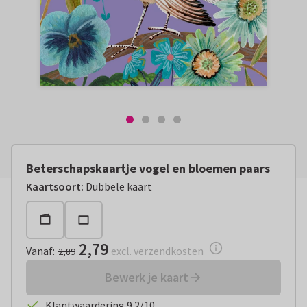
Beterschapskaartje vogel en bloemen paars
Vanaf:
€ 2,79
excl. verzendkosten
Kaartsoort
:
Dubbele kaart
2,79
Vanaf
:
excl. verzendkosten
2,89
Bewerk je kaart
Klantwaardering 9.2/10