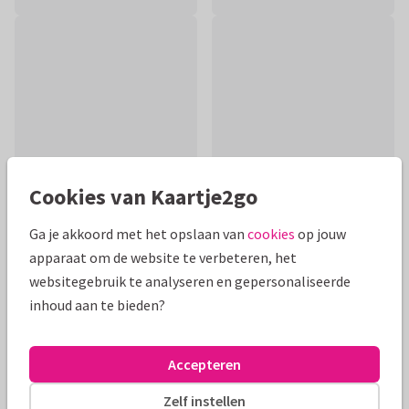
Cookies van Kaartje2go
Ga je akkoord met het opslaan van
cookies
op jouw
apparaat om de website te verbeteren, het
Productinformatie
websitegebruik te analyseren en gepersonaliseerde
Een mooie hand geschilderde collage kaart met een vogel op
inhoud aan te bieden?
een tak en bloemen eromheen. Een mooie kaart om iemand
beterschap en sterkte te wensen.
Accepteren
Alle kaarten zijn helemaal naar wens aan te passen
Zelf instellen