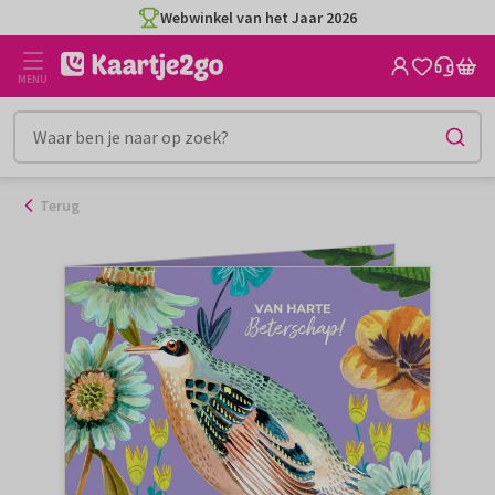
Ga
Webwinkel van het Jaar 2026
naar
de
MENU
inhoud
Terug