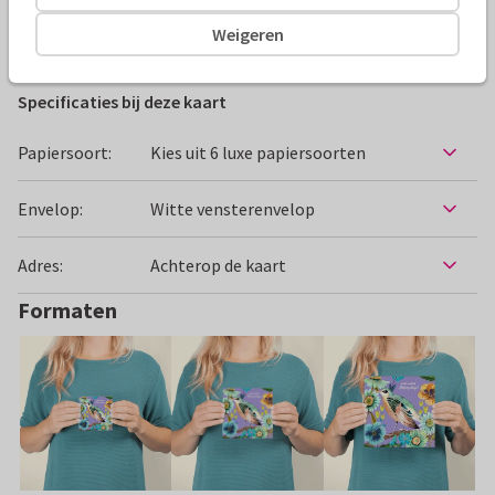
Weigeren
Beterschapskaarten
Caroline Bonne Müller
Vrouw
Specificaties bij deze kaart
Papiersoort:
Kies uit 6 luxe papiersoorten
Envelop:
Witte vensterenvelop
Adres:
Achterop de kaart
Formaten